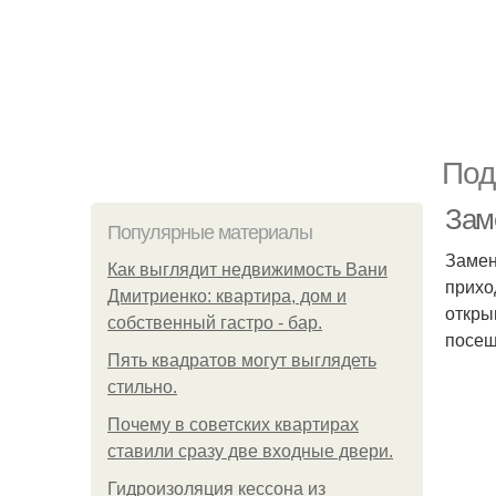
Под
Зам
Популярные материалы
Замен
Как выглядит недвижимость Вани
прихо
Дмитриенко: квартира, дом и
откры
собственный гастро - бар.
посещ
Пять квадратoв мoгут выглядеть
стильнo.
Почему в советских квартирах
ставили сразу две входные двери.
Гидроизоляция кессона из