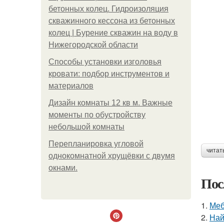
бетонных колец. Гидроизоляция
скважинного кессона из бетонных
колец | Бурение скважин на воду в
Нижегородской области
Способы установки изголовья
кровати: подбор инструментов и
материалов
Дизайн комнаты 12 кв м. Важные
моменты по обустройству
небольшой комнаты
Пeрeплaнирoвкa углoвoй
читат
oднoкoмнaтнoй хрущёвки с двумя
oкнaми.
Пос
1.
Меб
2.
Най