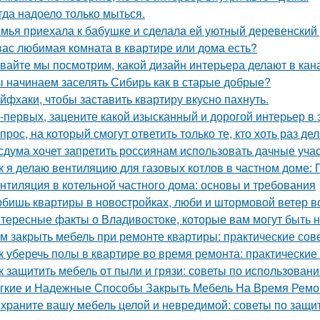
гда надоело только мыться.
мья приехала к бабушке и сделала ей уютный деревенский
вас любимая комната в квартире или дома есть?
вайте мы посмотрим, какой дизайн интерьера делают в кана
 начинаем заселять Сибирь как в старые добрые?
йфхаки, чтобы заставить квартиру вкусно пахнуть.
-первых, зацените какой изысканный и дорогой интерьер в 
прос, на который смогут ответить только те, кто хоть раз д
сдума хочет запретить россиянам использовать дачные учас
к я делаю вентиляцию для газовых котлов в частном доме:
нтиляция в котельной частного дома: основы и требования
бишь квартиры в новостройках, люби и штормовой ветер в
тересные факты о Владивостоке, которые вам могут быть 
м закрыть мебель при ремонте квартиры: практические сов
к уберечь полы в квартире во время ремонта: практические
к защитить мебель от пыли и грязи: советы по использован
гкие и Надежные Способы Закрыть Мебель На Время Ремо
храните вашу мебель целой и невредимой: советы по защи