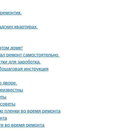
 ремонтик.
дских квартирах.
этом доме!
елал ремонт самостоятельно.
тки для зароботка.
 Пошаговая инструкция
о дворе.
неизвестны
еты
 советы
ию пленки во время ремонта
нта
те во время ремонта