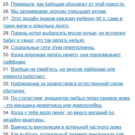
25.
Прикиньте, как бабушки обалдеют от этой новости.
26.
Мы запоминаем: доходы повышает интим.
27.
Этот дизайн знаком каждому ребёнку 90 х. сами в
таких жили и довольно долго.
28.
Парень хотел выбросить мусор ночью, но встретил
бабку и узнал, что так делать нельзя.
29.
Социальные сети этим переполнены.
30.
Когда дурочкам делать нечего, они придумывают
лайфхаки.
31.
Вообще не смейтесь, но многие лайфхаки для
ремонта работают.
32.
Наблюдение за подростком в естественной среде
обитания.
33.
По статистике, инициатор любых перестановок дома
- это женщина декретница или домохозяйка.
34.
Когда у тебя мало денег, но много желаний по
дизайну квартиры.
35.
Важность вентиляции в котельной частного дома
36.
Как выбрать правильный диаметр вентканала для