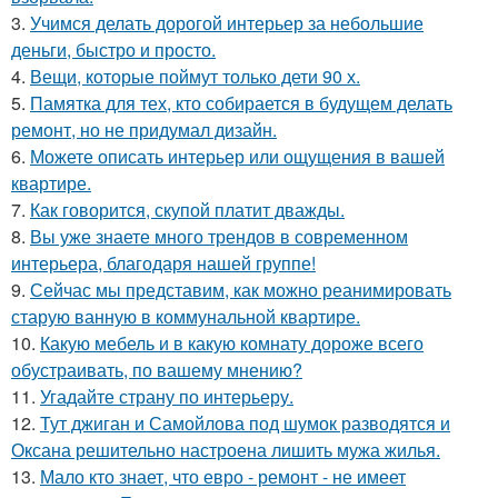
3.
Учимся делать дорогой интерьер за небольшие
деньги, быстро и просто.
4.
Вещи, которые поймут только дети 90 х.
5.
Памятка для тех, кто собирается в будущем делать
ремонт, но не придумал дизайн.
6.
Можете описать интерьер или ощущения в вашей
квартире.
7.
Как говорится, скупой платит дважды.
8.
Вы уже знаете много трендов в современном
интерьера, благодаря нашей группе!
9.
Сейчас мы представим, как можно реанимировать
старую ванную в коммунальной квартире.
10.
Какую мебель и в какую комнату дороже всего
обустраивать, по вашему мнению?
11.
Угадайте страну по интерьеру.
12.
Тут джиган и Самойлова под шумок разводятся и
Оксана решительно настроена лишить мужа жилья.
13.
Мало кто знает, что евро - ремонт - не имеет