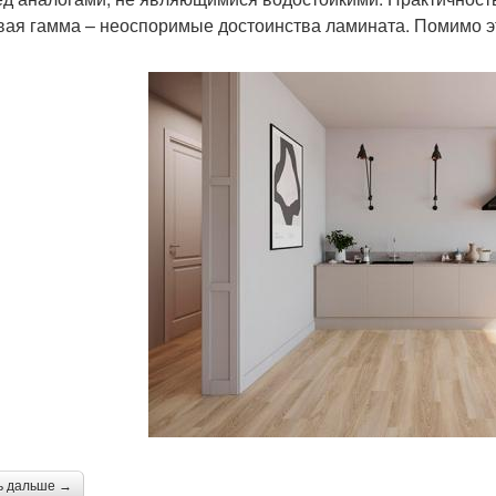
вая гамма – неоспоримые достоинства ламината. Помимо эт
ь дальше →