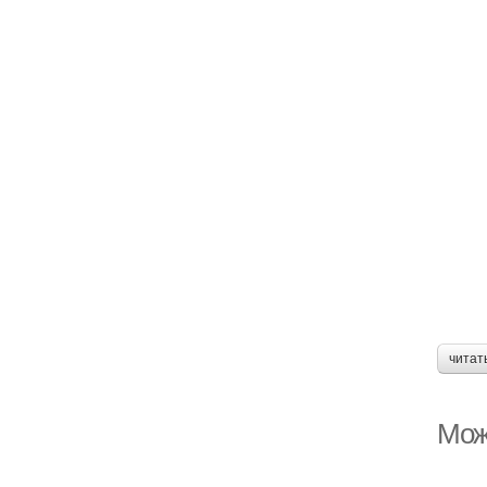
читат
Мож