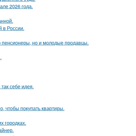
але 2026 года.
анной.
 в России.
о пенсионеры, но и молодые продавцы.
.
так себе идея.
го, чтобы покупать квартиры.
их городках.
айнер.