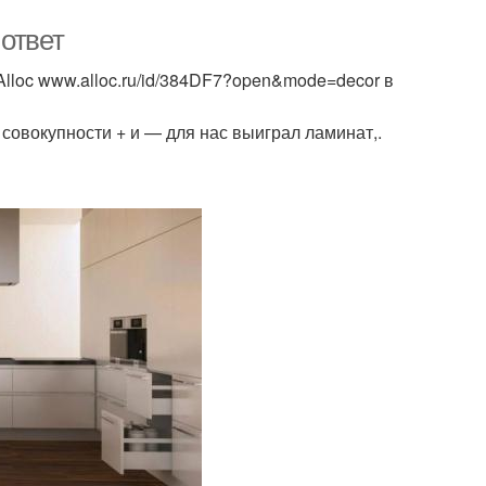
ответ
lloc www.alloc.ru/id/384DF7?open&mode=decor в
 совокупности + и — для нас выиграл ламинат,.