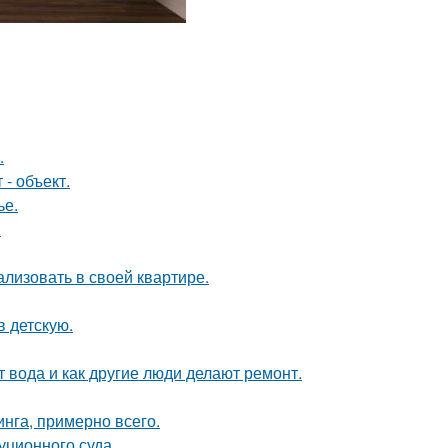
.
- объект.
ье.
.
лизовать в своей квартире.
в детскую.
т вода и как другие люди делают ремонт.
инга, примерно всего.
уционного суда.