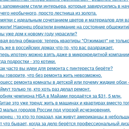
 запоминаем стили интерьера, которые завирусились в нач
чего необычного, просто лестница из золота.
мятки с идеальным сочетанием цветов и материалов для в
жили! Наконец обратили внимание на состояние общежитий
вы уже дом к новому году украсили?
вая волна обманов: теперь квартиры "Отжимают" не тольк
ть же в российских домах что-то, что вас раздражает.
перь ипотеку можно взять даже в микрокредитной компании
гда подростки - это котики.
как часто вы идеи для ремонта с пинтереста берёте?
вы говорите, что без ремонта жить невозможно.
оцесс ремонта комнаты в детской или почему жидкие обои - 
ймут только те, кто хоть раз делал ремонт.
обняк чемпиона НБА в Майами продаётся за $31, 5 млн.
Китае это уже тренд: жить в машинах и квартирах вместо то
0 малых городов России под угрозой исчезновения.
конец - то кто-то показал, как живут американцы в небольш
т что бывает, когда за дело берётся профессиональный диз