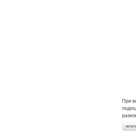
При в
подхо
разно
читат