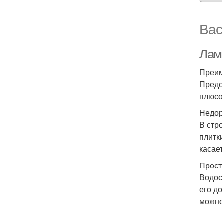
Вас
Лам
Преим
Предс
плюсо
Недор
В стр
плитк
касае
Прост
Водос
его д
можно