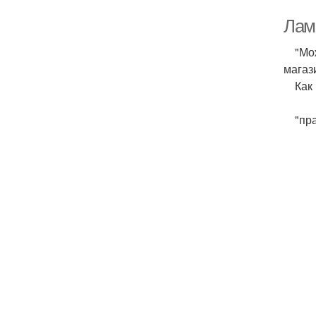
Лам
"Можн
магаз
Как и
"прак