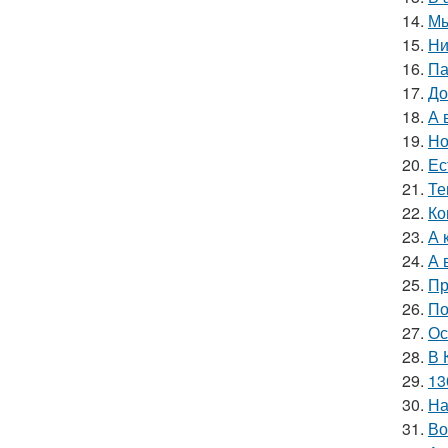
14.
Мы
15.
Ни
16.
Па
17.
До
18.
А 
19.
Но
20.
Ес
21.
Те
22.
Ко
23.
А 
24.
А 
25.
Пр
26.
По
27.
Ос
28.
В 
29.
13
30.
На
31.
Во