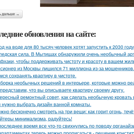
ь дальше →
ледние обновления на сайте:
од на воде для 80 тысяч человек хотят запустить к 2030 году
педская сила. В Мытищах обнаружили очень необычный арт 
фхаки, чтобы поддерживать чистоту и красоту в вашем жил
сионер из Москвы лишился 71 миллиона из-за мошенников
мся сохранять квартиру в чистоте.
борка необычных решений в интерьере, которые можно реа
представим, что вы описываете квартиру своему другу.
ересный ремонтный совет, как сделать необычную кровать 
 нужно выбрать дизайн ванной комнаты.
жно бесконечно смотреть на три вещи: как горит огонь, течё
йтеры минимализма, радуйтесь!
последнее время все что-то свихнулись по поводу органайз
апартаментах теперь можно прописаться - решение констит