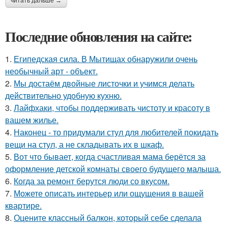
читать дальше →
Последние обновления на сайте:
1.
Египедская сила. В Мытищах обнаружили очень
необычный арт - объект.
2.
Мы достаём двойные листочки и учимся делать
действительно удобную кухню.
3.
Лайфхаки, чтобы поддерживать чистоту и красоту в
вашем жилье.
4.
Наконец - то придумали стул для любителей покидать
вещи на стул, а не складывать их в шкаф.
5.
Вот что бывает, когда счастливая мама берётся за
оформление детской комнаты своего будущего малыша.
6.
Когда за ремонт берутся люди со вкусом.
7.
Можете описать интерьер или ощущения в вашей
квартире.
8.
Оцените классный балкон, который себе сделала