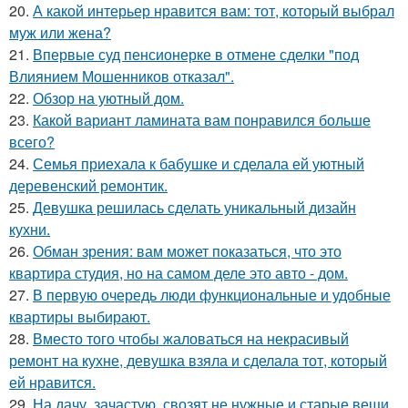
20.
А какой интерьер нравится вам: тот, который выбрал
муж или жена?
21.
Впервые суд пенсионерке в отмене сделки "под
Влиянием Мошенников отказал".
22.
Обзор на уютный дом.
23.
Какой вариант ламината вам понравился больше
всего?
24.
Семья приехала к бабушке и сделала ей уютный
деревенский ремонтик.
25.
Девушка решилась сделать уникальный дизайн
кухни.
26.
Обман зрения: вам может показаться, что это
квартира студия, но на самом деле это авто - дом.
27.
В первую очередь люди функциональные и удобные
квартиры выбирают.
28.
Вместо того чтобы жаловаться на некрасивый
ремонт на кухне, девушка взяла и сделала тот, который
ей нравится.
29.
На дачу, зачастую, свозят не нужные и старые вещи.