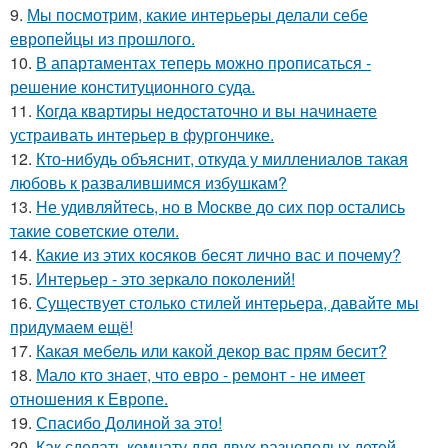
9.
Мы посмотрим, какие интерьеры делали себе
европейцы из прошлого.
10.
В апартаментах теперь можно прописаться -
решение конституционного суда.
11.
Когда квартиры недостаточно и вы начинаете
устраивать интерьер в фургончике.
12.
Кто-нибудь объяснит, откуда у миллениалов такая
любовь к развалившимся избушкам?
13.
Не удивляйтесь, но в Москве до сих пор остались
такие советские отели.
14.
Какие из этих косяков бесят лично вас и почему?
15.
Интерьер - это зеркало поколений!
16.
Существует столько стилей интерьера, давайте мы
придумаем ещё!
17.
Какая мебель или какой декор вас прям бесит?
18.
Мало кто знает, что евро - ремонт - не имеет
отношения к Европе.
19.
Спасибо Долиной за это!
20.
Как сделать комнату для двух разнополых детей.