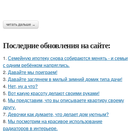
читать дальше →
Последние обновления на сайте:
1.
Семейную ипотеку снова собираются менять - и семьи
с одним ребёнком напряглись.
2.
Давайте мы поиграем!
3.
Давайте заглянем в милый зимний домик типа дачи!
4.
Нет, ну а что?
5.
Вот какую красоту делают своими руками!
6.
Мы представим, что вы описываете квартиру своему
другу.
7.
Девочки как думаете, что делает дом уютным?
8.
Мы посмотрим на красивое использование
радиаторов в интерьере.