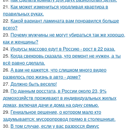
21.
Как может измениться уродливая квартира в
правильных руках.
22.
Какой вариант ламината вам понравился больше
всего?
23.
Почему мужчины не могут убираться так же хорошо,
как и женщины?
24.
Индусы массово едут в Россию - рост в 22 раза.
25.
Когда свекровь сказала, что ремонт не нужен, а ты
всё равно сделала.
26.
А вам не кажется, что слишком много видео
развелось про жизнь в авто - доме?
27.
Должно быть весело!
28.
По данным росстата, в России около 23, 9%
домохозяйств проживают в индивидуальных жилых
домах, включая дачи и дома на одну семью.
29.
Гениальное решение, о котором мало кто
задумывается: мусоропровод прямо в столешнице.
30.
В том случае, если у вас разросся фикус