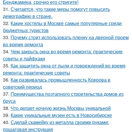
Бенджамина, срочно его стригите!
31.
Считается, что такие меры помогут повысить
демографию в стране.
32.
Какие хостелы в Москве самые популярные среди
бюджетных туристов
33.
Почему стоит использовать пленку на дверной проем
во время ремонта
34.
Чем закрыть окна во время ремонта: практические
советы и лайфхаки
35.
Как защитить окна от пыли и повреждений во время
ремонта: практические советы
36.
Как развивалась промышленность Коврова в
советский период
37.
Преимущества поэтапного строительства домов из
бруса
38.
Что делает ночную жизнь Москвы уникальной
39.
Какие уникальные музеи есть в Новосибирске
40.
Сделай скамейку из металла своими руками:
пошаговая инструкция