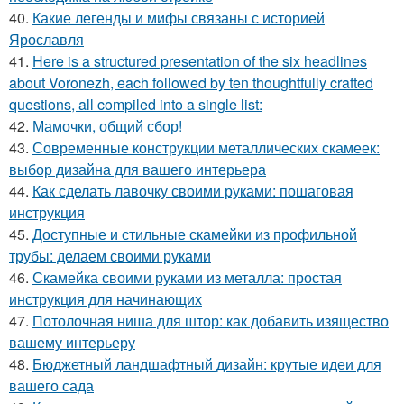
40.
Какие легенды и мифы связаны с историей
Ярославля
41.
Here is a structured presentation of the six headlines
about Voronezh, each followed by ten thoughtfully crafted
questions, all compiled into a single list:
42.
Мамочки, общий сбор!
43.
Современные конструкции металлических скамеек:
выбор дизайна для вашего интерьера
44.
Как сделать лавочку своими руками: пошаговая
инструкция
45.
Доступные и стильные скамейки из профильной
трубы: делаем своими руками
46.
Скамейка своими руками из металла: простая
инструкция для начинающих
47.
Потолочная ниша для штор: как добавить изящество
вашему интерьеру
48.
Бюджетный ландшафтный дизайн: крутые идеи для
вашего сада