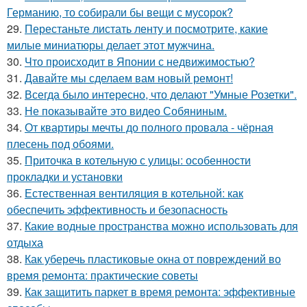
Германию, то собирали бы вещи с мусорок?
29.
Перестаньте листать ленту и посмотрите, какие
милые миниатюры делает этот мужчина.
30.
Что происходит в Японии с недвижимостью?
31.
Давайте мы сделаем вам новый ремонт!
32.
Всегда было интересно, что делают "Умные Розетки".
33.
Не показывайте это видео Собяниным.
34.
От квартиры мечты до полного провала - чёрная
плесень под обоями.
35.
Приточка в котельную с улицы: особенности
прокладки и установки
36.
Естественная вентиляция в котельной: как
обеспечить эффективность и безопасность
37.
Какие водные пространства можно использовать для
отдыха
38.
Как уберечь пластиковые окна от повреждений во
время ремонта: практические советы
39.
Как защитить паркет в время ремонта: эффективные