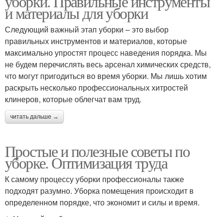
уборки. Правильные инструменты
и материалы для уборки
Следующий важный этап уборки – это выбор
правильных инструментов и материалов, которые
Хитрости по уборке
Уборка по частям
максимально упростят процесс наведения порядка. Мы
не будем перечислять весь арсенал химических средств,
что могут пригодиться во время уборки. Мы лишь хотим
раскрыть несколько профессиональных хитростей
20 лайфхаки для
Советы по уборке
клинеров, которые облегчат вам труд.
уборки
читать дальше →
Простые и полезные советы по
Генеральная уборка
уборке. Оптимизация труда
К самому процессу уборки профессионалы также
подходят разумно. Уборка помещения происходит в
определенном порядке, что экономит и силы и время.