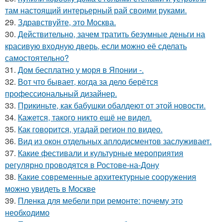
там настоящий интерьерный рай своими руками.
29.
Здравствуйте, это Москва.
30.
Действительно, зачем тратить безумные деньги на
красивую входную дверь, если можно её сделать
самостоятельно?
31.
Дом бесплатно у моря в Японии -.
32.
Вот что бывает, когда за дело берётся
профессиональный дизайнер.
33.
Прикиньте, как бабушки обалдеют от этой новости.
34.
Кажется, такого никто ещё не видел.
35.
Как говорится, угадай регион по видео.
36.
Вид из окон отдельных аплодисментов заслуживает.
37.
Какие фестивали и культурные мероприятия
регулярно проводятся в Ростове-на-Дону
38.
Какие современные архитектурные сооружения
можно увидеть в Москве
39.
Пленка для мебели при ремонте: почему это
необходимо