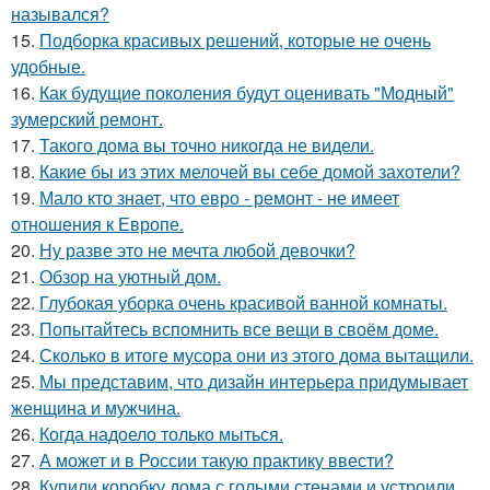
назывался?
15.
Подборка красивых решений, которые не очень
удобные.
16.
Как будущие поколения будут оценивать "Модный"
зумерский ремонт.
17.
Такого дома вы точно никогда не видели.
18.
Какие бы из этих мелочей вы себе домой захотели?
19.
Мало кто знает, что евро - ремонт - не имеет
отношения к Европе.
20.
Ну разве это не мечта любой девочки?
21.
Обзор на уютный дом.
22.
Глубокая уборка очень красивой ванной комнаты.
23.
Попытайтесь вспомнить все вещи в своём доме.
24.
Сколько в итоге мусора они из этого дома вытащили.
25.
Мы представим, что дизайн интерьера придумывает
женщина и мужчина.
26.
Когда надоело только мыться.
27.
А может и в России такую практику ввести?
28.
Купили коробку дома с голыми стенами и устроили