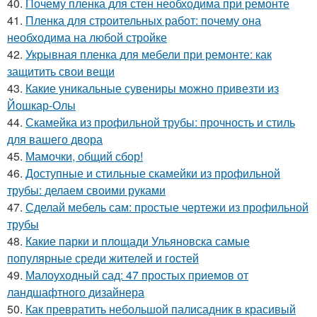
40.
Почему пленка для стен необходима при ремонте
41.
Пленка для строительных работ: почему она
необходима на любой стройке
42.
Укрывная пленка для мебели при ремонте: как
защитить свои вещи
43.
Какие уникальные сувениры можно привезти из
Йошкар-Олы
44.
Скамейка из профильной трубы: прочность и стиль
для вашего двора
45.
Мамочки, общий сбор!
46.
Доступные и стильные скамейки из профильной
трубы: делаем своими руками
47.
Сделай мебель сам: простые чертежи из профильной
трубы
48.
Какие парки и площади Ульяновска самые
популярные среди жителей и гостей
49.
Малоуходный сад: 47 простых приемов от
ландшафтного дизайнера
50.
Как превратить небольшой палисадник в красивый