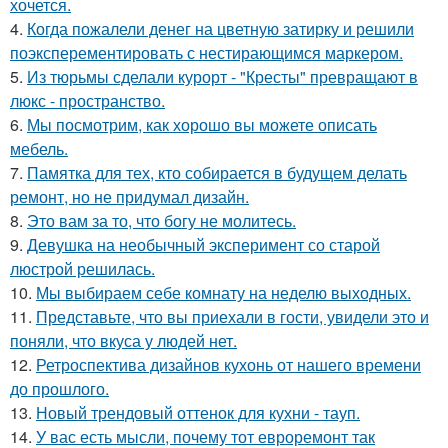
хочется.
4.
Когда пожалели денег на цветную затирку и решили
поэксперементировать с нестирающимся маркером.
5.
Из тюрьмы сделали курорт - "Кресты" превращают в
люкс - пространство.
6.
Мы посмотрим, как хорошо вы можете описать
мебель.
7.
Памятка для тех, кто собирается в будущем делать
ремонт, но не придумал дизайн.
8.
Это вам за то, что богу не молитесь.
9.
Девушка на необычный эксперимент со старой
люстрой решилась.
10.
Мы выбираем себе комнату на неделю выходных.
11.
Представьте, что вы приехали в гости, увидели это и
поняли, что вкуса у людей нет.
12.
Ретроспектива дизайнов кухонь от нашего времени
до прошлого.
13.
Новый трендовый оттенок для кухни - тауп.
14.
У вас есть мысли, почему тот евроремонт так