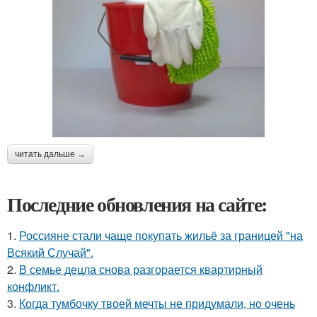
читать дальше →
Последние обновления на сайте:
1.
Россияне стали чаще покупать жильё за границей "на
Всякий Случай".
2.
В семье децла снова разгорается квартирный
конфликт.
3.
Когда тумбочку твоей мечты не придумали, но очень