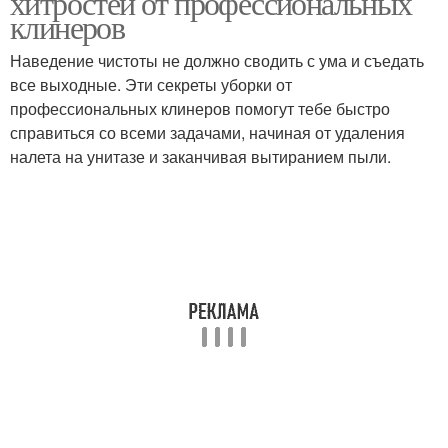
хитростей от профессиональных
клинеров
Наведение чистоты не должно сводить с ума и съедать
все выходные. Эти секреты уборки от
Уборка по пунктам
Лайфхаки для уборки
профессиональных клинеров помогут тебе быстро
справиться со всеми задачами, начиная от удаления
налета на унитазе и заканчивая вытиранием пыли.
20 лайфхаки для
Советы для уборки
уборки
Уборка в плохом
Хитрости для быстрой
настроении
уборки
Материалы для уборки
Посуда при уборке