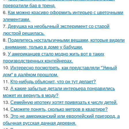
превратили бар в тренд.
6.
Как можно красиво оформить интерьер с цветочными
элементами.
7.
Девушка на необычный эксперимент со старой
люстрой решилась.
8.
Поделитесь ностальгичными вещами, которые видели
, внимание, только в доме у бабушки.
9.
У американцев стало модно жить вот в таких
производственных контейнерах.
10.
Интересно посмотреть, как представляли "Умный
дом" в далёком прошлом.
11.
Кто-нибудь объяснит, что он тут делает?
12.
А какие забытые детали интерьера понравились
может их вернуть в моду?
13.
Семейную ипотеку хотят привязать к числу детей.
14.
Сможете понять, сколько метров в квартире?
15.
Это не американский или европейский пригород, а
обычная русская дачная деревня.