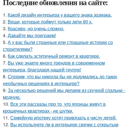
Последние обновления на сайте:
1.
Какой дизайн интерьера у вашего знака зодиака.
2.
Вещи, которые поймут только дети 90 х.
3.
Красиво, но очень сложно.
4.
Давайте мы поиграем!
5.
А у вас были странные или страшные истории со
строителями?
6.
Как сделать эстетичный ремонт в квартире.
7.
Вы уже знаете много трендов в современном
интерьера, благодаря нашей группе!
8.
Спорим, что вы никогда бы не додумались до таких
необычных решениях в интерьере?
9.
За несколько решений мы делаем из скучной спальни -
модную.
10.
Все эти рассказы про то, что японцы живут в
крошечных квартирах - не шутки.
11.
Семейную ипотеку хотят привязать к числу детей.
12.
Вы используете ли в интерьере свечки с открытым