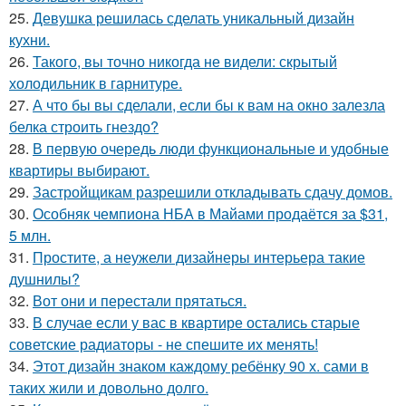
25.
Девушка решилась сделать уникальный дизайн
кухни.
26.
Такого, вы точно никогда не видели: скрытый
холодильник в гарнитуре.
27.
А что бы вы сделали, если бы к вам на окно залезла
белка строить гнездо?
28.
В первую очередь люди функциональные и удобные
квартиры выбирают.
29.
Застройщикам разрешили откладывать сдачу домов.
30.
Особняк чемпиона НБА в Майами продаётся за $31,
5 млн.
31.
Простите, а неужели дизайнеры интерьера такие
душнилы?
32.
Вот они и перестали прятаться.
33.
В случае если у вас в квартире остались старые
советские радиаторы - не спешите их менять!
34.
Этот дизайн знаком каждому ребёнку 90 х. сами в
таких жили и довольно долго.