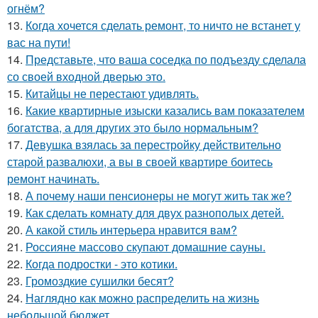
огнём?
13.
Когда хочется сделать ремонт, то ничто не встанет у
вас на пути!
14.
Представьте, что ваша соседка по подъезду сделала
со своей входной дверью это.
15.
Китайцы не перестают удивлять.
16.
Какие квартирные изыски казались вам показателем
богатства, а для других это было нормальным?
17.
Девушка взялась за перестройку действительно
старой развалюхи, а вы в своей квартире боитесь
ремонт начинать.
18.
А почему наши пенсионеры не могут жить так же?
19.
Как сделать комнату для двух разнополых детей.
20.
А какой стиль интерьера нравится вам?
21.
Россияне массово скупают домашние сауны.
22.
Когда подростки - это котики.
23.
Громоздкие сушилки бесят?
24.
Наглядно как можно распределить на жизнь
небольшой бюджет.