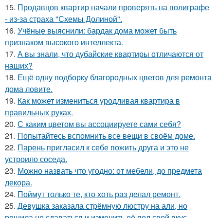
15.
Продавцов квартир начали проверять на полиграфе
- из-за страха "Схемы Долиной".
16.
Учёные выяснили: бардак дома может быть
признаком высокого интеллекта.
17.
А вы знали, что дубайские квартиры отличаются от
наших?
18.
Ещё одну подборку благородных цветов для ремонта
дома ловите.
19.
Как может измениться уродливая квартира в
правильных руках.
20.
С каким цветом вы ассоциируете сами себя?
21.
Попытайтесь вспомнить все вещи в своём доме.
22.
Парень пригласил к себе пожить друга и это не
устроило соседа.
23.
Можно назвать что угодно: от мебели, до предмета
декора.
24.
Поймут только те, кто хоть раз делал ремонт.
25.
Девушка заказала стрёмную люстру на али, но
решила не сдаваться и изменить её под свой вкус.