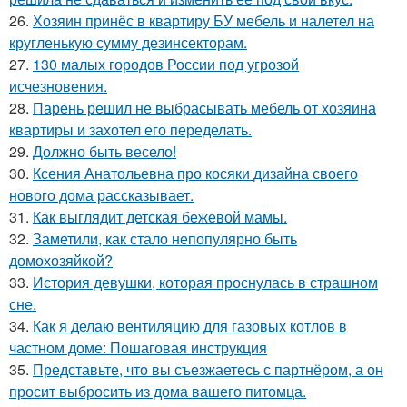
26.
Хозяин принёс в квартиру БУ мебель и налетел на
кругленькую сумму дезинсекторам.
27.
130 малых городов России под угрозой
исчезновения.
28.
Парень решил не выбрасывать мебель от хозяина
квартиры и захотел его переделать.
29.
Должно быть весело!
30.
Ксения Анатольевна про косяки дизайна своего
нового дома рассказывает.
31.
Как выглядит детская бежевой мамы.
32.
Заметили, как стало непопулярно быть
домохозяйкой?
33.
История девушки, которая проснулась в страшном
сне.
34.
Как я делаю вентиляцию для газовых котлов в
частном доме: Пошаговая инструкция
35.
Представьте, что вы съезжаетесь с партнёром, а он
просит выбросить из дома вашего питомца.