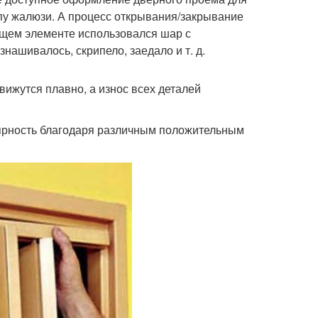
ипу жалюзи. А процесс открывания/закрывание
зящем элементе использовался шар с
нашивалось, скрипело, заедало и т. д.
жутся плавно, а износ всех деталей
ярность благодаря различным положительным