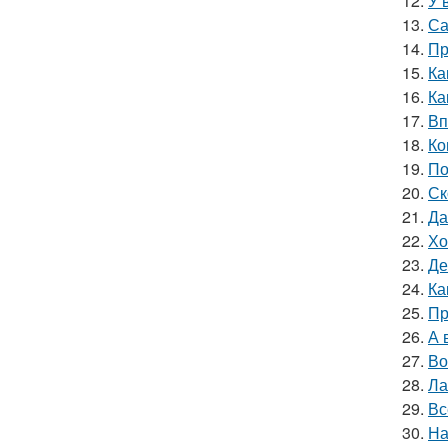
12.
У 
13.
Са
14.
Пр
15.
Ка
16.
Ка
17.
Вп
18.
Ко
19.
По
20.
Ск
21.
Да
22.
Хо
23.
Де
24.
Ка
25.
Пр
26.
А 
27.
Во
28.
Ла
29.
Вс
30.
На