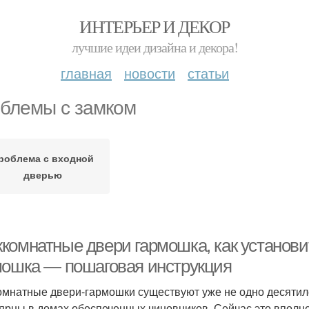
ИНТЕРЬЕР И ДЕКОР
лучшие идеи дизайна и декора!
главная
новости
статьи
блемы с замком
роблема с входной
дверью
комнатные двери гармошка, как установит
мошка — пошаговая инструкция
мнатные двери-гармошки существуют уже не одно десятиле
ярны в домах обеспеченных чиновников. Сейчас это вполн