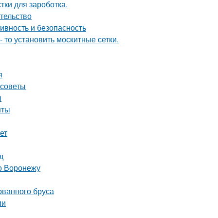
тки для зароботка.
ательство
ивность и безопасность
- то установить москитные сетки.
я
 советы
ы
нты
ет
д
о Воронежу
ованного бруса
ми