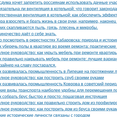
сдума хочет запретить россиянам использовать дачные учас
язательна ли вентиляция в котельной: что говорит законод
тественная вентиляция в котельной: как обеспечить эффект
ра взрослеть и брать жизнь в свои руки, например, наконец 
них скапливаются пыль, грязь, плесень и микробы.
иночество даёт о себе знать.
о посмотреть в окрестностях Хабаровска: природа и истори
к уберечь полы в квартире во время ремонта: практические
лное руководство: как укрыть мебель при ремонте квартир
к правильно накрывать мебель при ремонте: лучшие вариа
зайнер на славу постарался.
к развивалась промышленность в Липецке на протяжении л
лное руководство: как построить сруб своими руками
к развивалась промышленность Коврова в советский перио
кие виды транспорта наиболее удобны для перемещения п
к собрать брус быстро и просто: пошаговая инструкция
лное руководство: как правильно строить дом из профилир
лное руководство: как построить дом из бруса своими рука
кие исторические личности связаны с городом