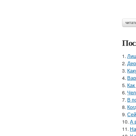
читат
Пос
1.
Лиш
2.
Дер
3.
Как
4.
Вар
5.
Как
6.
Чел
7.
В п
8.
Ког
9.
Сей
10.
А 
11.
На