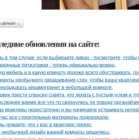
ь дальше →
ледние обновления на сайте:
ь в том случае, если выбираете диван - посмотрите, чтобы 
евянные пятиэтажки - теперь официально можно.
ую мебель и в какую комнату дороже всего обустраивать, 
ианты необычного окрашивания стен, чтобы ваша квартир
 укладывать керамогранит в небольшой комнате.
овек просто спросил совета, что делать с пустым углом и ту
оследнее время все что-то свихнулись по поводу органайзин
да квартиры недостаточно и вы начинаете устраивать интер
час все строительные материалы подорожали.
вы думаете, что у вас в квартире грязно.
 необычный дизайн ванной комнаты решились.