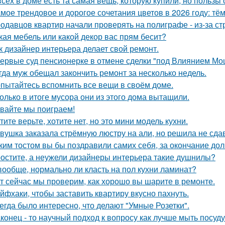
всех в доме есть та самая вещь, которую купили, но пользы 
мое трендовое и дорогое сочетания цветов в 2026 году: тё
одавцов квартир начали проверять на полиграфе - из-за с
кая мебель или какой декор вас прям бесит?
к дизайнер интерьера делает свой ремонт.
ервые суд пенсионерке в отмене сделки "под Влиянием Мо
гда муж обещал закончить ремонт за несколько недель.
пытайтесь вспомнить все вещи в своём доме.
олько в итоге мусора они из этого дома вытащили.
вайте мы поиграем!
тите верьте, хотите нет, но это мини модель кухни.
вушка заказала стрёмную люстру на али, но решила не сдав
ким тостом вы бы поздравили самих себя, за окончание до
остите, а неужели дизайнеры интерьера такие душнилы?
вообще, нормально ли класть на пол кухни ламинат?
т сейчас мы проверим, как хорошо вы шарите в ремонте.
йфхаки, чтобы заставить квартиру вкусно пахнуть.
егда было интересно, что делают "Умные Розетки".
конец - то научный подход к вопросу как лучше мыть посуд