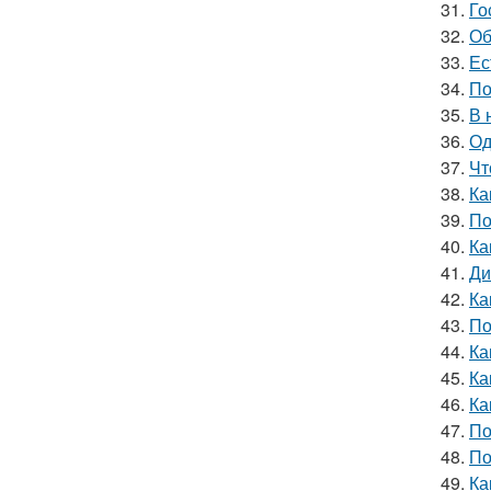
31.
Го
32.
Об
33.
Ес
34.
По
35.
В 
36.
Од
37.
Чт
38.
Ка
39.
По
40.
Ка
41.
Ди
42.
Ка
43.
По
44.
Ка
45.
Ка
46.
Ка
47.
По
48.
По
49.
Ка