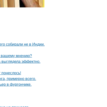
его собирали не в Индии.
по вашему мнению?
а выглядела эффектно.
т понеслось!
га, примерно всего.
ьер в фургончике.