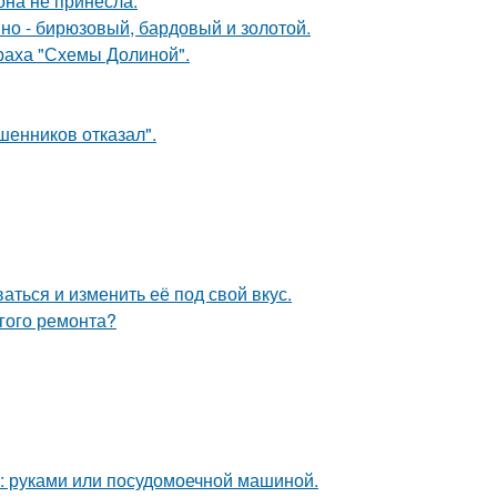
она не принесла.
мно - бирюзовый, бардовый и золотой.
траха "Схемы Долиной".
шенников отказал".
аться и изменить её под свой вкус.
лгого ремонта?
у: руками или посудомоечной машиной.