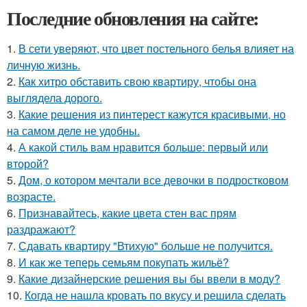
Последние обновления на сайте:
1.
В сети уверяют, что цвет постельного белья влияет на
личную жизнь.
2.
Как хитро обставить свою квартиру, чтобы она
выглядела дорого.
3.
Какие решения из пинтерест кажутся красивыми, но
на самом деле не удобны.
4.
А какой стиль вам нравится больше: первый или
второй?
5.
Дом, о котором мечтали все девочки в подростковом
возрасте.
6.
Признавайтесь, какие цвета стен вас прям
раздражают?
7.
Сдавать квартиру "Втихую" больше не получится.
8.
И как же теперь семьям покупать жильё?
9.
Какие дизайнерские решения вы бы ввели в моду?
10.
Когда не нашла кровать по вкусу и решила сделать