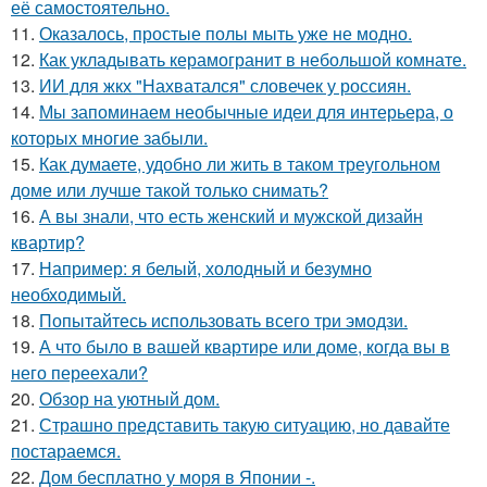
её самостоятельно.
11.
Оказалось, простые полы мыть уже не модно.
12.
Как укладывать керамогранит в небольшой комнате.
13.
ИИ для жкх "Нахватался" словечек у россиян.
14.
Мы запоминаем необычные идеи для интерьера, о
которых многие забыли.
15.
Как думаете, удобно ли жить в таком треугольном
доме или лучше такой только снимать?
16.
А вы знали, что есть женский и мужской дизайн
квартир?
17.
Например: я белый, холодный и безумно
необходимый.
18.
Попытайтесь использовать всего три эмодзи.
19.
А что было в вашей квартире или доме, когда вы в
него переехали?
20.
Обзор на уютный дом.
21.
Страшно представить такую ситуацию, но давайте
постараемся.
22.
Дом бесплатно у моря в Японии -.