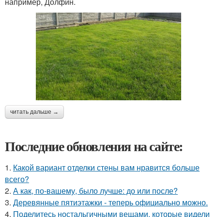
например, Долфин.
читать дальше →
Последние обновления на сайте:
1.
Какой вариант отделки стены вам нравится больше
всего?
2.
А как, по-вашему, было лучше: до или после?
3.
Деревянные пятиэтажки - теперь официально можно.
4.
Поделитесь ностальгичными вещами, которые видели