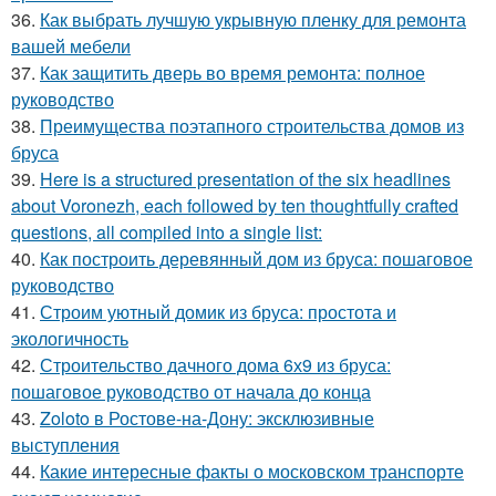
36.
Как выбрать лучшую укрывную пленку для ремонта
вашей мебели
37.
Как защитить дверь во время ремонта: полное
руководство
38.
Преимущества поэтапного строительства домов из
бруса
39.
Here is a structured presentation of the six headlines
about Voronezh, each followed by ten thoughtfully crafted
questions, all compiled into a single list:
40.
Как построить деревянный дом из бруса: пошаговое
руководство
41.
Строим уютный домик из бруса: простота и
экологичность
42.
Строительство дачного дома 6х9 из бруса:
пошаговое руководство от начала до конца
43.
Zoloto в Ростове-на-Дону: эксклюзивные
выступления
44.
Какие интересные факты о московском транспорте