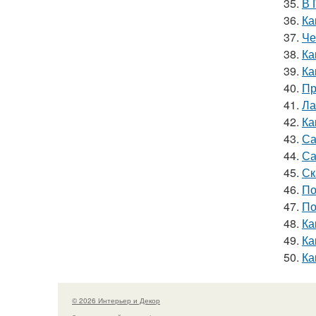
35.
В 
36.
Ка
37.
Че
38.
Ка
39.
Ка
40.
Пр
41.
Ла
42.
Ка
43.
Са
44.
Са
45.
Ск
46.
По
47.
По
48.
Ка
49.
Ка
50.
Ка
© 2026 Интерьер и Декор