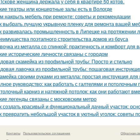
Пскове женщина держала у себя в квартире 50 котов.
кие театры или концертные залы есть в Вологде
м накрыть мебель при ремонте: советы и рекомендации
к выбрать лучшую укрывную пленку для ремонта вашей ме
к развивалась промышленность в Липецке на протяжении л
еимущества поэтапного строительства домов из бруса
вочка из металла со спинкой: практичность и комфорт для 
кие исторические личности связаны с городом
довая скамейка из профильной трубы: Просто и стильно
довая лавочка из профильной трубы: пошаговая инструкц
амейка своими руками из металла: простая инструкция дл
лное руководство: как работать с галтелями и потолочным 
толочный карниз и натяжной потолок: как они работают вм
кие легенды связаны с московским метро
к создать красивый и функциональный дачный участок: ос
к превратить небольшой участок в уютный уголок: советы п
Контакты
Пользовательское соглашение
Обратная св