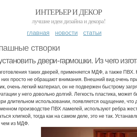
ИНТЕРЬЕР И ДЕКОР
лучшие идеи дизайна и декора!
главная
новости
статьи
пашные створки
 установить двери-гармошки. Из чего изг
зготовления таких дверей, применяется МДФ, а также ПВХ. 
а них просто не обращают внимания. Внешний вид очень при
ик, очень легкий материал, он не подвержен быстрому заг
уатации у него довольно долгий. Легкость пластика, может б
при длительном использовании, появляется ощущение, что д
менном производстве ПВХ ламелей, используют ребра жестк
аться хлипкой, тогда как на самом деле, это не так. Устан
, чем из МДФ.