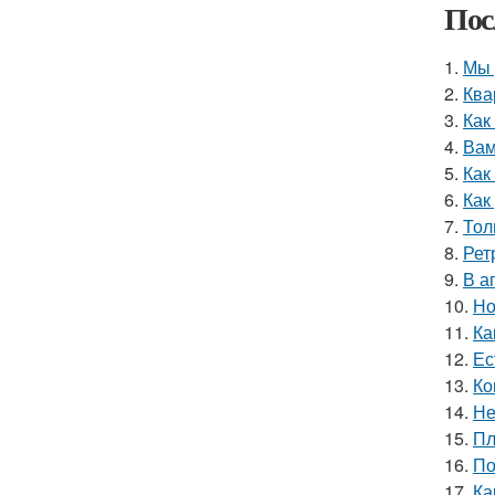
Пос
1.
Мы 
2.
Ква
3.
Как
4.
Вам
5.
Как
6.
Как
7.
Тол
8.
Рет
9.
В а
10.
Но
11.
Ка
12.
Ес
13.
Ко
14.
Не
15.
Пл
16.
По
17.
Ка