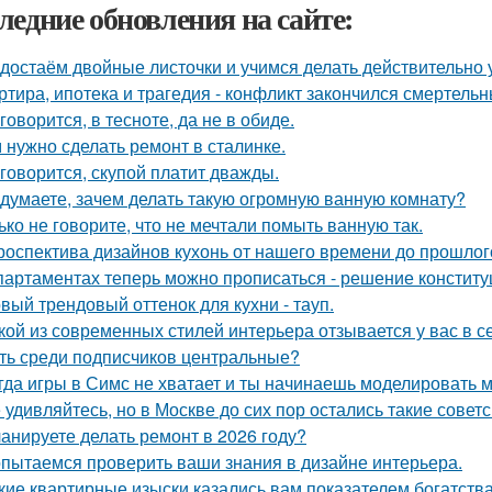
ледние обновления на сайте:
достаём двойные листочки и учимся делать действительно 
ртира, ипотека и трагедия - конфликт закончился смертель
 говорится, в тесноте, да не в обиде.
 нужно сделать ремонт в сталинке.
 говорится, скупой платит дважды.
 думаете, зачем делать такую огромную ванную комнату?
ько не говорите, что не мечтали помыть ванную так.
роспектива дизайнов кухонь от нашего времени до прошлог
партаментах теперь можно прописаться - решение конститу
вый трендовый оттенок для кухни - тауп.
кой из современных стилей интерьера отзывается у вас в с
ть среди подписчиков центральные?
гда игры в Симс не хватает и ты начинаешь моделировать 
 удивляйтесь, но в Москве до сих пор остались такие советс
анируете делать ремонт в 2026 году?
пытаемся проверить ваши знания в дизайне интерьера.
кие квартирные изыски казались вам показателем богатств