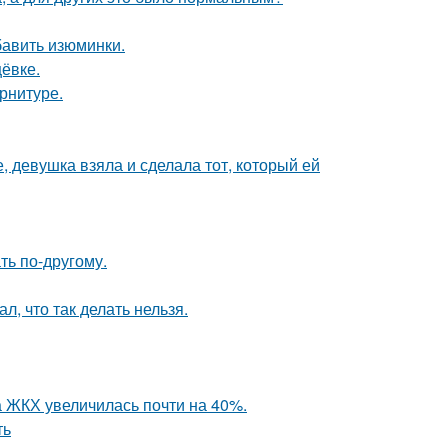
бавить изюминки.
ёвке.
арнитуре.
, девушка взяла и сделала тот, который ей
ть по-другому.
л, что так делать нельзя.
а ЖКХ увеличилась почти на 40%.
ть