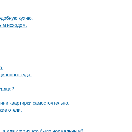
удобную кухню.
ным исходом.
о.
ционного суда.
ердце?
мини квартирки самостоятельно.
кие отели.
а, а для других это было нормальным?