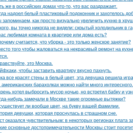
ть же в российских домах что-то, что вас раздражает.
гда надоел белый пластиковый подоконник и захотелось до
 запоминаем, как просто визуально увеличить кухню в хрущ
кого, вы точно никогда не видели: скрытый холодильник в г
вас любимая комната в квартире или дома есть?
почему считается, что уборка - это только женское занятие?
есто того чтобы жаловаться на некрасивый ремонт на кухне
тся.
равствуйте, это Москва.
йфхаки, чтобы заставить квартиру вкусно пахнуть.
ка все красят стены в белый цвет, эта девушка решила игра
 американских барахолках можно найти много интересного.
рень хотел выбросить мусор ночью, но встретил бабку и узна
гда-нибудь замечали в Москве такие огромные вытяжки?
существует ли вообще цвет, на букву вашей фамилии.
тория девушки, которая проснулась в страшном сне.
ст оказался чувствительным: в некоторых регионах плата з
кие основные достопримечательности Москвы стоит посети