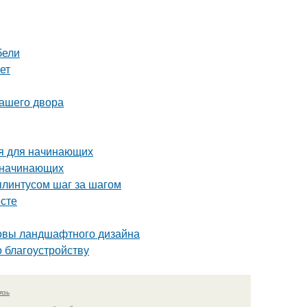
бели
ет
вашего двора
ия для начинающих
я начинающих
плинтусом шаг за шагом
есте
новы ландшафтного дизайна
о благоустройству
язь