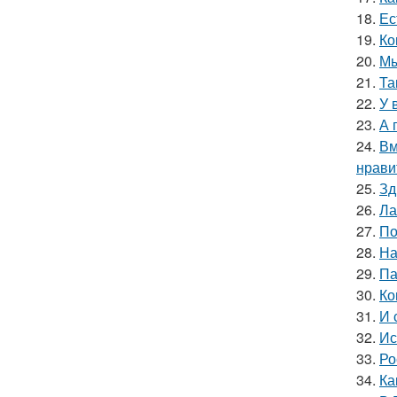
18.
Ес
19.
Ко
20.
Мы
21.
Та
22.
У 
23.
А 
24.
Вм
нрави
25.
Зд
26.
Ла
27.
По
28.
На
29.
Па
30.
Ко
31.
И 
32.
Ис
33.
Ро
34.
Ка