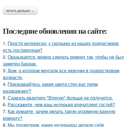
читать дальше →
Последние обновления на сайте:
1.
Просто интересно, у скольких из наших подписчиков
есть постирочная?
2.
Оказывается, можно сделать ремонт так, чтобы не был
заметен бардак.
3.
Дом, о котором мечтали все девочки в подростковом
возрасте.
4.
Признавайтесь, какие цвета стен вас прям
раздражают?
5.
Сдавать квартиру "Втихую" больше не получится.
6.
Расскажите, чем ваш интерьер впечатляет гостей?
7.
Как думаете, зачем делать такую огромную ванную
комнату?
8.
Мы посмотрим, какие интерьеры делали себе