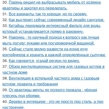
30.
Парень решил не выбрасывать мебель от хозяина
квартиры и захотел его переделать.
31.
Все варианты так то хороши, но по своему.
32.
Как выглядит сейчас современный дизайн санузлов.
33.
Китайцы придумали интересный фильтр для воды,
который устанавливается прямо в раковину.
34.
Наконец - то научный подход к вопросу как лучше
мыть посуду: руками или посудомоечной машиной.
35.
Сейчас стало модно развести на кухне кучу
контейнеров и хранить в каждой определённые сыпучки.
36.
Как говорится, угадай регион по видео.
37.
Обзор вентиляционных систем для газовых котлов в
частном доме
38.
Вентиляция в котельной частного дома с газовым
котлом: правила и требования
39.
От квартиры мечты до полного провала - чёрная
плесень под обоями.
40.
Дерево в интерьере - это не просто про стиль, а про
настроение.