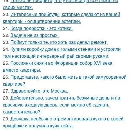
19.
Только не говорите, что у вас всегда всё лежит на
своих местах.
20.
Интересные приблуды, которые сделают из вашей
квартиры - олицетворение эстетики.
21.
Когда подростки - это котики.
22.
Задача не из простых.
23.
Поймут только те, кто хоть раз делал ремонт.
24.
Купили коробку дома с голыми стенами и устроили
там настоящий интерьерный рай своими руками.
25.
Россиянки сняли во Флоренции собор XVI века
вместо квартиры.
26.
Представьте, какого было жить в такой замусоренной
квартире?
27.
Здравствуйте, это Москва.
28.
Действительно, зачем тратить безумные деньги на
красивую входную дверь, если можно её сделать
самостоятельно?
29.
Девушка необычно отремонтировала кухню в своей
хрущёвке и получила кучу хейта.