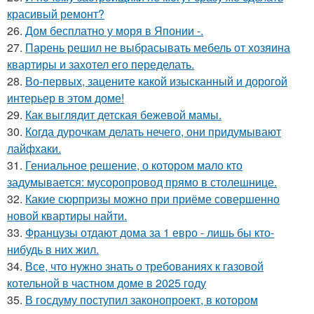
красивый ремонт?
26.
Дом бесплатно у моря в Японии -.
27.
Парень решил не выбрасывать мебель от хозяина
квартиры и захотел его переделать.
28.
Во-первых, зацените какой изысканный и дорогой
интерьер в этом доме!
29.
Как выглядит детская бежевой мамы.
30.
Когда дурочкам делать нечего, они придумывают
лайфхаки.
31.
Гениальное решение, о котором мало кто
задумывается: мусоропровод прямо в столешнице.
32.
Какие сюрпризы можно при приёме совершенно
новой квартиры найти.
33.
Французы отдают дома за 1 евро - лишь бы кто-
нибудь в них жил.
34.
Все, что нужно знать о требованиях к газовой
котельной в частном доме в 2025 году
35.
В госдуму поступил законопроект, в котором