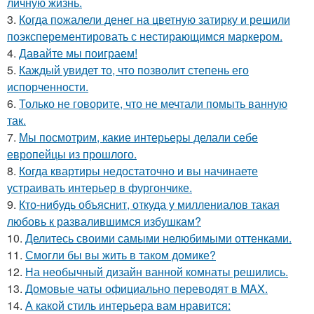
личную жизнь.
3.
Когда пожалели денег на цветную затирку и решили
поэксперементировать с нестирающимся маркером.
4.
Давайте мы поиграем!
5.
Каждый увидет то, что позволит степень его
испорченности.
6.
Только не говорите, что не мечтали помыть ванную
так.
7.
Мы посмотрим, какие интерьеры делали себе
европейцы из прошлого.
8.
Когда квартиры недостаточно и вы начинаете
устраивать интерьер в фургончике.
9.
Кто-нибудь объяснит, откуда у миллениалов такая
любовь к развалившимся избушкам?
10.
Делитесь своими самыми нелюбимыми оттенками.
11.
Смогли бы вы жить в таком домике?
12.
На необычный дизайн ванной комнаты решились.
13.
Домовые чаты официально переводят в MAX.
14.
А какой стиль интерьера вам нравится: