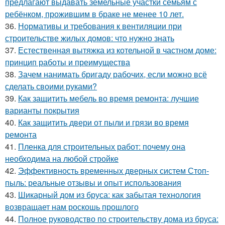
предлагают выдавать земельные участки семьям с
ребёнком, прожившим в браке не менее 10 лет.
36.
Нормативы и требования к вентиляции при
строительстве жилых домов: что нужно знать
37.
Естественная вытяжка из котельной в частном доме:
принцип работы и преимущества
38.
Зачем нанимать бригаду рабочих, если можно всё
сделать своими руками?
39.
Как защитить мебель во время ремонта: лучшие
варианты покрытия
40.
Как защитить двери от пыли и грязи во время
ремонта
41.
Пленка для строительных работ: почему она
необходима на любой стройке
42.
Эффективность временных дверных систем Стоп-
пыль: реальные отзывы и опыт использования
43.
Шикарный дом из бруса: как забытая технология
возвращает нам роскошь прошлого
44.
Полное руководство по строительству дома из бруса: