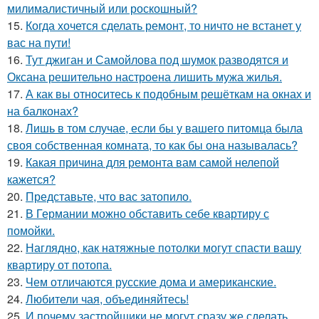
милималистичный или роскошный?
15.
Когда хочется сделать ремонт, то ничто не встанет у
вас на пути!
16.
Тут джиган и Самойлова под шумок разводятся и
Оксана решительно настроена лишить мужа жилья.
17.
А как вы относитесь к подобным решёткам на окнах и
на балконах?
18.
Лишь в том случае, если бы у вашего питомца была
своя собственная комната, то как бы она называлась?
19.
Какая причина для ремонта вам самой нелепой
кажется?
20.
Представьте, что вас затопило.
21.
В Германии можно обставить себе квартиру с
помойки.
22.
Наглядно, как натяжные потолки могут спасти вашу
квартиру от потопа.
23.
Чем отличаются русские дома и американские.
24.
Любители чая, объединяйтесь!
25.
И почему застройщики не могут сразу же сделать