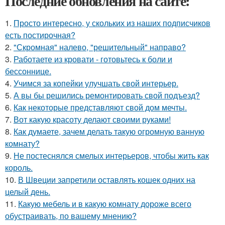
Последние обновления на сайте:
1.
Просто интересно, у скольких из наших подписчиков
есть постирочная?
2.
"Скромная" налево, "решительный" направо?
3.
Работаете из кровати - готовьтесь к боли и
бессоннице.
4.
Учимся за копейки улучшать свой интерьер.
5.
А вы бы решились ремонтировать свой подъезд?
6.
Как некоторые представляют свой дом мечты.
7.
Вот какую красоту делают своими руками!
8.
Как думаете, зачем делать такую огромную ванную
комнату?
9.
Не постеснялся смелых интерьеров, чтобы жить как
король.
10.
В Швеции запретили оставлять кошек одних на
целый день.
11.
Какую мебель и в какую комнату дороже всего
обустраивать, по вашему мнению?