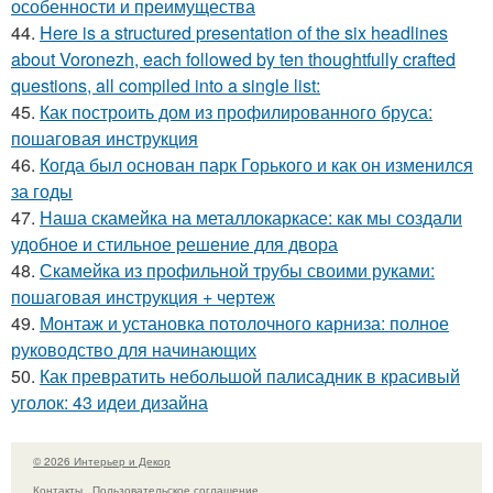
особенности и преимущества
44.
Here is a structured presentation of the six headlines
about Voronezh, each followed by ten thoughtfully crafted
questions, all compiled into a single list:
45.
Как построить дом из профилированного бруса:
пошаговая инструкция
46.
Когда был основан парк Горького и как он изменился
за годы
47.
Наша скамейка на металлокаркасе: как мы создали
удобное и стильное решение для двора
48.
Скамейка из профильной трубы своими руками:
пошаговая инструкция + чертеж
49.
Монтаж и установка потолочного карниза: полное
руководство для начинающих
50.
Как превратить небольшой палисадник в красивый
уголок: 43 идеи дизайна
© 2026 Интерьер и Декор
Контакты
Пользовательское соглашение