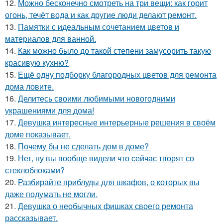
12.
Можно бесконечно смотреть на три вещи: как горит
огонь, течёт вода и как другие люди делают ремонт.
13.
Памятки с идеальным сочетанием цветов и
материалов для ванной.
14.
Как можно было до такой степени замусорить такую
красивую кухню?
15.
Ещё одну подборку благородных цветов для ремонта
дома ловите.
16.
Делитесь своими любимыми новогодними
украшениями для дома!
17.
Девушка интересные интерьерные решения в своём
доме показывает.
18.
Почему бы не сделать дом в доме?
19.
Нет, ну вы вообще видели что сейчас творят со
стеклоблоками?
20.
Разбирайте приблуды для шкафов, о которых вы
даже подумать не могли.
21.
Девушка о необычных фишках своего ремонта
рассказывает.