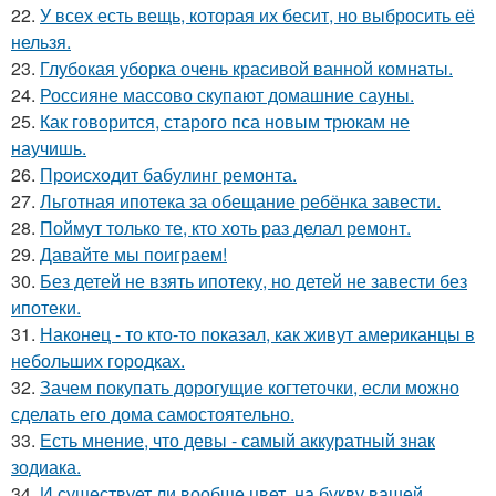
22.
У всех есть вещь, которая их бесит, но выбросить её
нельзя.
23.
Глубокая уборка очень красивой ванной комнаты.
24.
Россияне массово скупают домашние сауны.
25.
Как говорится, старого пса новым трюкам не
научишь.
26.
Происходит бабулинг ремонта.
27.
Льготная ипотека за обещание ребёнка завести.
28.
Поймут только те, кто хоть раз делал ремонт.
29.
Давайте мы поиграем!
30.
Без детей не взять ипотеку, но детей не завести без
ипотеки.
31.
Наконец - то кто-то показал, как живут американцы в
небольших городках.
32.
Зачем покупать дорогущие когтеточки, если можно
сделать его дома самостоятельно.
33.
Есть мнение, что девы - самый аккуратный знак
зодиака.
34.
И существует ли вообще цвет, на букву вашей