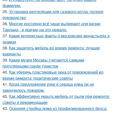
фамилии.
35.
Установка вентиляции для газового котла: полное
руководство
36.
Многие россияне всё чаще выбирают для жизни
Таиланд - и причин на это немало.
37.
Какие интересные факты о московских монастырях и
храмах
38.
Как защитить мебель во время ремонта: лучшие
варианты
39.
Какие музеи Москвы считаются самыми
популярными среди туристов
40.
Как уберечь пластиковые окна от повреждений во
время ремонта: практические советы
41.
Когда предложение руки и сердца едва ли не
закончилось пожаром.
42.
Как эффективно укрыть мебель от пыли при ремонте:
советы и рекомендации
43.
Осенняя стройка дома из профилированного бруса: