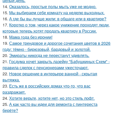
целый день.
14.
Оказалось, простые полы мыть уже не модно.
15.
Мы выбираем себе комнату на неделю выходных.
16.
А где бы вы лучше жили: в общаге или в квартире?
17.
Коротко о том, через какое унижение проходят люди,
которые теперь хотят продать квартиру в России.
18.
Мама года без иронии!
19.
Самое трендовое и дорогое сочетания цветов в 2026
году: тёмно - бирюзовый, бардовый и золотой.
20.
Эмираты никогда не перестанут удивлять.
21.
Госдума хочет закрыть лазейку "Бабушкиных Схем" -
правила сделок с пенсионерами ужесточают.
22.
Новое решение в интерьере ванной - скрытая
вытяжка.
23.
Есть же в российских домах что-то, что вас
раздражает.
24.
Хотите верьте, хотите нет, но это стиль лофт.
25.
А как часто вы идеи для ремонта с пинтереста
берёте?