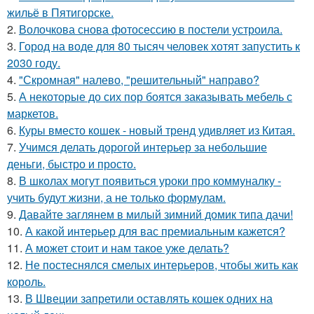
жильё в Пятигорске.
2.
Волочкова снова фотосессию в постели устроила.
3.
Город на воде для 80 тысяч человек хотят запустить к
2030 году.
4.
"Скромная" налево, "решительный" направо?
5.
А некоторые до сих пор боятся заказывать мебель с
маркетов.
6.
Куры вместо кошек - новый тренд удивляет из Китая.
7.
Учимся делать дорогой интерьер за небольшие
деньги, быстро и просто.
8.
В школах могут появиться уроки про коммуналку -
учить будут жизни, а не только формулам.
9.
Давайте заглянем в милый зимний домик типа дачи!
10.
А какой интерьер для вас премиальным кажется?
11.
А может стоит и нам такое уже делать?
12.
Не постеснялся смелых интерьеров, чтобы жить как
король.
13.
В Швеции запретили оставлять кошек одних на