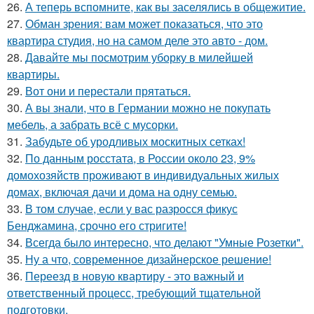
26.
А теперь вспомните, как вы заселялись в общежитие.
27.
Обман зрения: вам может показаться, что это
квартира студия, но на самом деле это авто - дом.
28.
Давайте мы посмотрим уборку в милейшей
квартиры.
29.
Вот они и перестали прятаться.
30.
А вы знали, что в Германии можно не покупать
мебель, а забрать всё с мусорки.
31.
Забудьте об уродливых москитных сетках!
32.
По данным росстата, в России около 23, 9%
домохозяйств проживают в индивидуальных жилых
домах, включая дачи и дома на одну семью.
33.
В том случае, если у вас разросся фикус
Бенджамина, срочно его стригите!
34.
Всегда было интересно, что делают "Умные Розетки".
35.
Ну а что, современное дизайнерское решение!
36.
Переезд в новую квартиру - это важный и
ответственный процесс, требующий тщательной
подготовки.