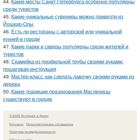
44.
Какие мосты Санкт-Петербурга особенно популярны
среди туристов
45.
Какие уникальные сувениры можно привезти из
Йошкар-Олы
46.
Есть ли рестораны с авторской или уникальной
кухней в городе
47.
Какие парки и скверы популярны среди жителей и
туристов
48.
Скамейка из профильной трубы своими руками:
пошаговая инструкция
49.
Мастер-класс: как сделать лавочку своими руками из
дерева
50.
Какие традиции празднования Масленицы
существуют в городе
© 2026 Интерьер и Декор
Контакты
Пользовательское соглашение
Политика конфидециальности
Обратная связь