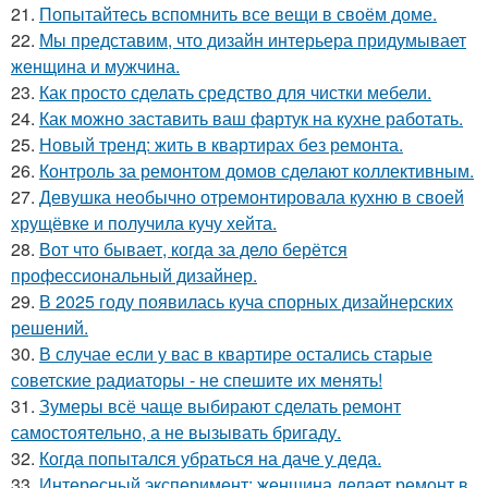
21.
Попытайтесь вспомнить все вещи в своём доме.
22.
Мы представим, что дизайн интерьера придумывает
женщина и мужчина.
23.
Как просто сделать средство для чистки мебели.
24.
Как можно заставить ваш фартук на кухне работать.
25.
Новый тренд: жить в квартирах без ремонта.
26.
Контроль за ремонтом домов сделают коллективным.
27.
Девушка необычно отремонтировала кухню в своей
хрущёвке и получила кучу хейта.
28.
Вот что бывает, когда за дело берётся
профессиональный дизайнер.
29.
В 2025 году появилась куча спорных дизайнерских
решений.
30.
В случае если у вас в квартире остались старые
советские радиаторы - не спешите их менять!
31.
Зумеры всё чаще выбирают сделать ремонт
самостоятельно, а не вызывать бригаду.
32.
Когда попытался убраться на даче у деда.
33.
Интересный эксперимент: женщина делает ремонт в