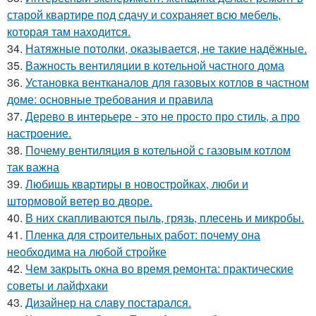
старой квартире под сдачу и сохраняет всю мебель,
которая там находится.
34.
Натяжные потолки, оказывается, не такие надёжные.
35.
Важность вентиляции в котельной частного дома
36.
Установка вентканалов для газовых котлов в частном
доме: основные требования и правила
37.
Дерево в интерьере - это не просто про стиль, а про
настроение.
38.
Почему вентиляция в котельной с газовым котлом
так важна
39.
Любишь квартиры в новостройках, люби и
штормовой ветер во дворе.
40.
В них скапливаются пыль, грязь, плесень и микробы.
41.
Пленка для строительных работ: почему она
необходима на любой стройке
42.
Чем закрыть окна во время ремонта: практические
советы и лайфхаки
43.
Дизайнер на славу постарался.