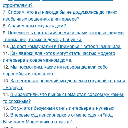
строителями?
7.
Спорим, что вы никогда бы не додумались до таких
необычных решениях в интерьере?
8.
А зачем вам покупать дом?
9.
Поделитесь ностальгичными вещами, которые видели
, внимание, только в доме у бабушки.
10.
За рост коммуналки в Приморье " ветер"Назначили.
11.
Как дверки для котов могут стать частью модного
интерьера в современном доме.
12.
Мы посмотрим, какие интерьеры делали себе
европейцы из прошлого.
13.
За несколько решений мы делаем из скучной спальни
- модную.
14.
Вы заметили, что рынок съёма стал совсем уж каким-
то сложным?
15.
Ох уж этот безумный стиль интерьера в нулевых.
16.
Впервые суд пенсионерке в отмене сделки "под
Влиянием Мошенников отказал".