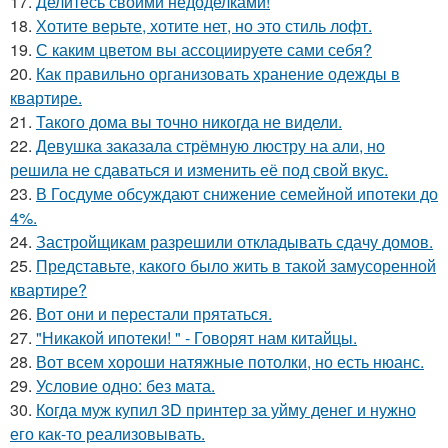
17.
Делитесь своими недоделками!
18.
Хотите верьте, хотите нет, но это стиль лофт.
19.
С каким цветом вы ассоциируете сами себя?
20.
Как правильно организовать хранение одежды в
квартире.
21.
Такого дома вы точно никогда не видели.
22.
Девушка заказала стрёмную люстру на али, но
решила не сдаваться и изменить её под свой вкус.
23.
В Госдуме обсуждают снижение семейной ипотеки до
4%.
24.
Застройщикам разрешили откладывать сдачу домов.
25.
Представьте, какого было жить в такой замусоренной
квартире?
26.
Вот они и перестали прятаться.
27.
"Никакой ипотеки! " - Говорят нам китайцы.
28.
Вот всем хороши натяжные потолки, но есть нюанс.
29.
Условие одно: без мата.
30.
Когда муж купил 3D принтер за уйму денег и нужно
его как-то реализовывать.