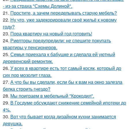
- из-за страха "Схемы Долиной".
21.
Простите, а зачем переделывать старую мебель?
22.
Ну что, уже задекорировали своё жильё к новому
году?
23.
Пора квартиру на новый год готовить!
24.
Риелторы предупредили: не спешите покупать
квартиры у пенсионеров.
25.
Семья приехала к бабушке и сделала ей уютный
деревенский ремонтик.
26.
У всех в квартире есть тот самый косяк, который до
сих пор мозолит глаза.
27.
А что бы вы сделали, если бы к вам на окно залезла
белка строить гнездо?
28.
Мы поиграем в мебельный "Крокодил".
29.
В Госдуме обсуждают снижение семейной ипотеки до
4%.
30.
Вот что бывает когда дизайном кухни занимается
девушка.