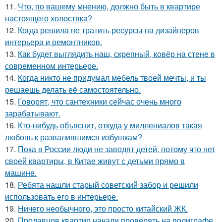
11.
Что, по вашему мнению, должно быть в квартире
настоящего холостяка?
12.
Когда решила не тратить ресурсы на дизайнеров
интерьера и ремонтников.
13.
Как будет выглядить наш, скрепный, ковёр на стене в
современном интерьере.
14.
Когда никто не придумал мебель твоей мечты, и ты
решаешь делать её самостоятельно.
15.
Говорят, что сантехники сейчас очень много
зарабатывают.
16.
Кто-нибудь объяснит, откуда у миллениалов такая
любовь к развалившимся избушкам?
17.
Пока в России люди не заводят детей, потому что нет
своей квартиры, в Китае живут с детьми прямо в
машине.
18.
Ребята нашли старый советский забор и решили
использовать его в интерьере.
19.
Ничего необычного, это просто китайский ЖК.
20.
Продавцов квартир начали проверять на полиграфе