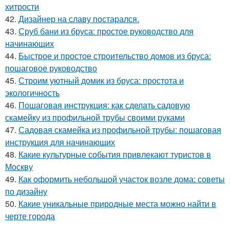
хитрости
42.
Дизайнер на славу постарался.
43.
Сруб бани из бруса: простое руководство для
начинающих
44.
Быстрое и простое строительство домов из бруса:
пошаговое руководство
45.
Строим уютный домик из бруса: простота и
экологичность
46.
Пошаговая инструкция: как сделать садовую
скамейку из профильной трубы своими руками
47.
Садовая скамейка из профильной трубы: пошаговая
инструкция для начинающих
48.
Какие культурные события привлекают туристов в
Москву
49.
Как оформить небольшой участок возле дома: советы
по дизайну
50.
Какие уникальные природные места можно найти в
черте города