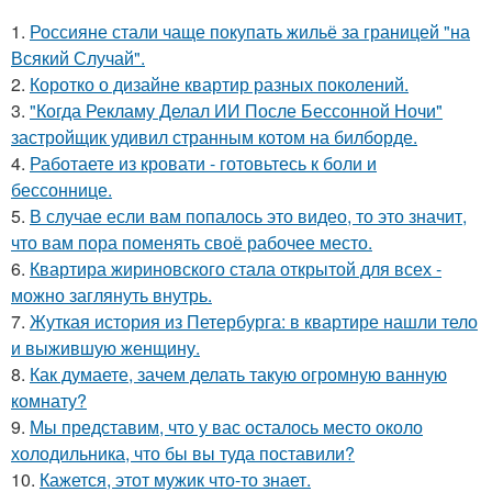
1.
Россияне стали чаще покупать жильё за границей "на
Всякий Случай".
2.
Коротко о дизайне квартир разных поколений.
3.
"Когда Рекламу Делал ИИ После Бессонной Ночи"
застройщик удивил странным котом на билборде.
4.
Работаете из кровати - готовьтесь к боли и
бессоннице.
5.
В случае если вам попалось это видео, то это значит,
что вам пора поменять своё рабочее место.
6.
Квартира жириновского стала открытой для всех -
можно заглянуть внутрь.
7.
Жуткая история из Петербурга: в квартире нашли тело
и выжившую женщину.
8.
Как думаете, зачем делать такую огромную ванную
комнату?
9.
Мы представим, что у вас осталось место около
холодильника, что бы вы туда поставили?
10.
Кажется, этот мужик что-то знает.