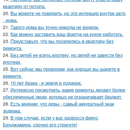
квартиру от потопа.
20.
Вы можете не поверить, но это интерьер внутри авто
- дома.
21.
Такого дома вы точно никогда не видели.
22.
Как можно заставить ваш фартук на кухне работать.
23.
Представьте, что вы поселились в квартиру без
ремонта.
24.
Без детей не взять ипотеку, но детей не завести без
ипотеки.
25.
Вот сейчас мы проверим, как хорошо вы шарите в
ремонте.
26.
10 лет брака - и земля в подарок.
27.
Интересно посмотреть, какие ремонты делают более
обеспеченные люди, которых не ограничивает бюджет.
28.
Есть мнение, что девы - самый аккуратный знак
зодиака.
29.
В том случае, если у вас разросся фикус
Бенджамина, срочно его стригите!