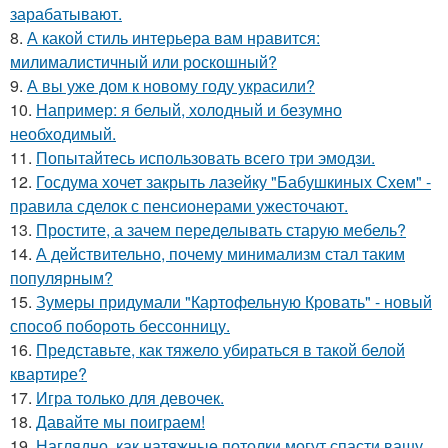
зарабатывают.
8.
А какой стиль интерьера вам нравится:
милималистичный или роскошный?
9.
А вы уже дом к новому году украсили?
10.
Например: я белый, холодный и безумно
необходимый.
11.
Попытайтесь использовать всего три эмодзи.
12.
Госдума хочет закрыть лазейку "Бабушкиных Схем" -
правила сделок с пенсионерами ужесточают.
13.
Простите, а зачем переделывать старую мебель?
14.
А действительно, почему минимализм стал таким
популярным?
15.
Зумеры придумали "Картофельную Кровать" - новый
способ побороть бессонницу.
16.
Представьте, как тяжело убираться в такой белой
квартире?
17.
Игра только для девочек.
18.
Давайте мы поиграем!
19.
Наглядно, как натяжные потолки могут спасти вашу