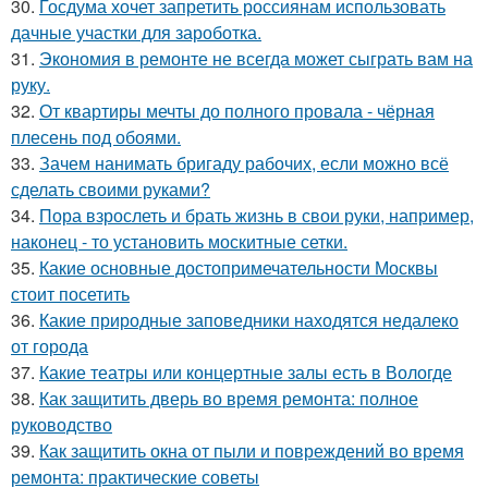
30.
Госдума хочет запретить россиянам использовать
дачные участки для зароботка.
31.
Экономия в ремонте не всегда может сыграть вам на
руку.
32.
От квартиры мечты до полного провала - чёрная
плесень под обоями.
33.
Зачем нанимать бригаду рабочих, если можно всё
сделать своими руками?
34.
Пора взрослеть и брать жизнь в свои руки, например,
наконец - то установить москитные сетки.
35.
Какие основные достопримечательности Москвы
стоит посетить
36.
Какие природные заповедники находятся недалеко
от города
37.
Какие театры или концертные залы есть в Вологде
38.
Как защитить дверь во время ремонта: полное
руководство
39.
Как защитить окна от пыли и повреждений во время
ремонта: практические советы