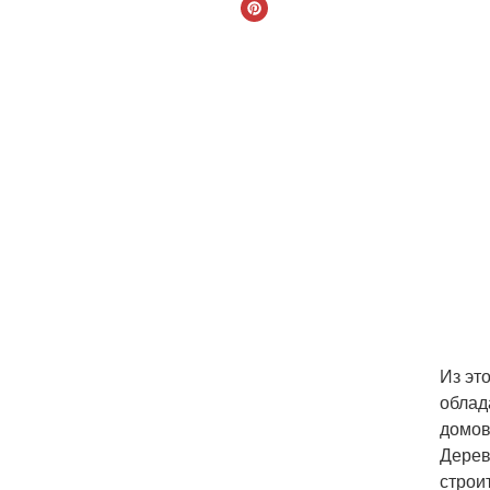
Из эт
облад
домов
Дерев
строи