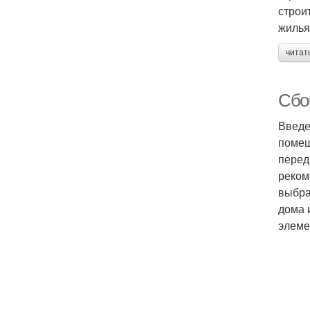
строи
жилья
читат
Сбо
Введе
помещ
перед
реком
выбра
дома 
элеме