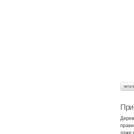
читат
При
Дерев
прави
даже 