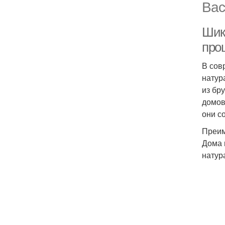
Вас
Шик
про
В сов
натур
из бр
домов
они с
Преим
Дома 
натур