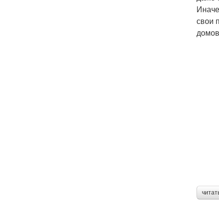
Иначе
свои 
домов
читат