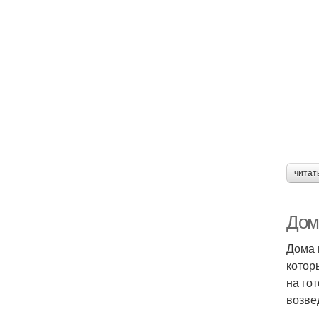
читат
Дом 
Дома 
котор
на го
возве