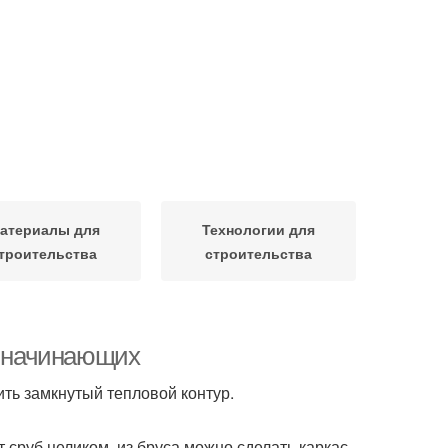
атериалы для
Технологии для
троительства
строительства
я начинающих
ть замкнутый тепловой контур.
 сруб целиком, из бруса можно сделать каркас