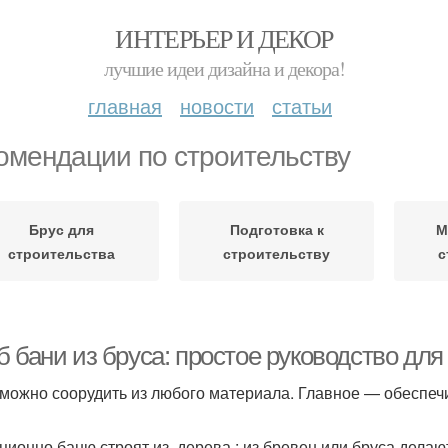
ИНТЕРЬЕР И ДЕКОР
лучшие идеи дизайна и декора!
главная
новости
статьи
омендации по строительству
Брус для
Подготовка к
М
строительства
строительству
с
б бани из бруса: простое руководство дл
можно соорудить из любого материала. Главное — обеспечи
ционно баню строят из дерева : из бревен или бруса делают