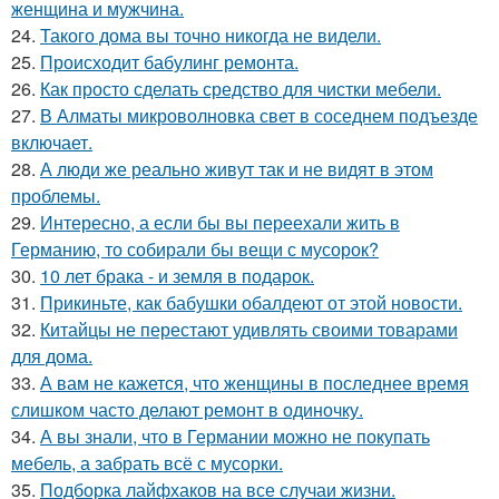
женщина и мужчина.
24.
Такого дома вы точно никогда не видели.
25.
Происходит бабулинг ремонта.
26.
Как просто сделать средство для чистки мебели.
27.
В Алматы микроволновка свет в соседнем подъезде
включает.
28.
А люди же реально живут так и не видят в этом
проблемы.
29.
Интересно, а если бы вы переехали жить в
Германию, то собирали бы вещи с мусорок?
30.
10 лет брака - и земля в подарок.
31.
Прикиньте, как бабушки обалдеют от этой новости.
32.
Китайцы не перестают удивлять своими товарами
для дома.
33.
А вам не кажется, что женщины в последнее время
слишком часто делают ремонт в одиночку.
34.
А вы знали, что в Германии можно не покупать
мебель, а забрать всё с мусорки.
35.
Подборка лайфхаков на все случаи жизни.