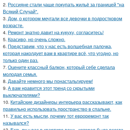
2.
Россияне стали чаще покупать жильё за границей "на
Всякий Случай".
3.
Дом, о котором мечтали все девочки в подростковом
возрасте.
4.
Ремонт знатно давит на кукуху, согласитесь!
5.
Красиво, но очень сложно.
6.
Представим, что у нас есть волшебная палочка,
которая наколдует вам в квартире всё, что угодно, но
только один раз.
7.
Оцените классный балкон, который себе сделала
молодая семья.
8.
Давайте немного мы понастальгируем!
9.
А вам нравится этот тренд со скрытыми
выключателями?
10.
Китайские дизайнеры интерьера рассказывают, как
правильно использовать пространство в спальне.
11.
У вас есть мысли, почему тот евроремонт так
назывался?
12.
Есть ли у вас в квартире вещь, которая была всегда