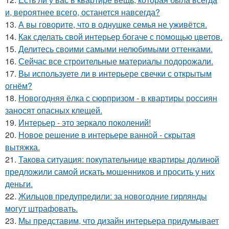
и, вероятнее всего, останется навсегда?
13.
А вы говорите, что в однушке семья не уживётся.
14.
Как сделать свой интерьер богаче с помощью цветов.
15.
Делитесь своими самыми нелюбимыми оттенками.
16.
Сейчас все строительные материалы подорожали.
17.
Вы используете ли в интерьере свечки с открытым
огнём?
18.
Новогодняя ёлка с сюрпризом - в квартиры россиян
заносят опасных клещей.
19.
Интерьер - это зеркало поколений!
20.
Новое решение в интерьере ванной - скрытая
вытяжка.
21.
Такова ситуация: покупательнице квартиры долиной
предложили самой искать мошенников и просить у них
деньги.
22.
Жильцов предупредили: за новогодние гирлянды
могут штрафовать.
23.
Мы представим, что дизайн интерьера придумывает