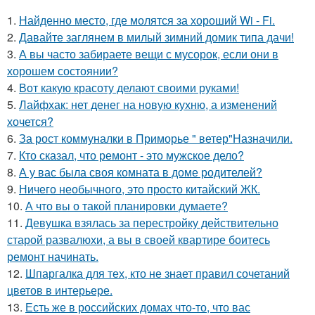
1.
Найденно место, где молятся за хороший Wi - Fi.
2.
Давайте заглянем в милый зимний домик типа дачи!
3.
А вы часто забираете вещи с мусорок, если они в
хорошем состоянии?
4.
Вот какую красоту делают своими руками!
5.
Лайфхак: нет денег на новую кухню, а изменений
хочется?
6.
За рост коммуналки в Приморье " ветер"Назначили.
7.
Кто сказал, что ремонт - это мужское дело?
8.
А у вас была своя комната в доме родителей?
9.
Ничего необычного, это просто китайский ЖК.
10.
А что вы о такой планировки думаете?
11.
Девушка взялась за перестройку действительно
старой развалюхи, а вы в своей квартире боитесь
ремонт начинать.
12.
Шпаргалка для тех, кто не знает правил сочетаний
цветов в интерьере.
13.
Есть же в российских домах что-то, что вас