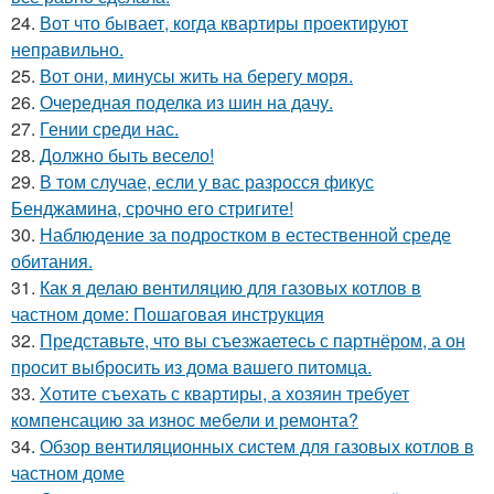
24.
Вот что бывает, когда квартиры проектируют
неправильно.
25.
Вот они, минусы жить на берегу моря.
26.
Очередная поделка из шин на дачу.
27.
Гении среди нас.
28.
Должно быть весело!
29.
В том случае, если у вас разросся фикус
Бенджамина, срочно его стригите!
30.
Наблюдение за подростком в естественной среде
обитания.
31.
Как я делаю вентиляцию для газовых котлов в
частном доме: Пошаговая инструкция
32.
Представьте, что вы съезжаетесь с партнёром, а он
просит выбросить из дома вашего питомца.
33.
Хотите съехать с квартиры, а хозяин требует
компенсацию за износ мебели и ремонта?
34.
Обзор вентиляционных систем для газовых котлов в
частном доме