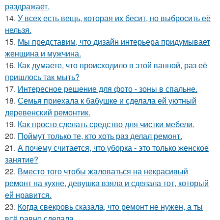
раздражает.
14.
У всех есть вещь, которая их бесит, но выбросить её
нельзя.
15.
Мы представим, что дизайн интерьера придумывает
женщина и мужчина.
16.
Как думаете, что происходило в этой ванной, раз её
пришлось так мыть?
17.
Интересное решение для фото - зоны в спальне.
18.
Семья приехала к бабушке и сделала ей уютный
деревенский ремонтик.
19.
Как просто сделать средство для чистки мебели.
20.
Поймут только те, кто хоть раз делал ремонт.
21.
А почему считается, что уборка - это только женское
занятие?
22.
Вместо того чтобы жаловаться на некрасивый
ремонт на кухне, девушка взяла и сделала тот, который
ей нравится.
23.
Когда свекровь сказала, что ремонт не нужен, а ты
всё равно сделала.