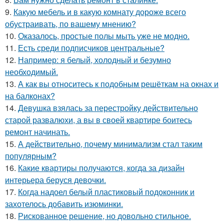
9.
Какую мебель и в какую комнату дороже всего
обустраивать, по вашему мнению?
10.
Оказалось, простые полы мыть уже не модно.
11.
Есть среди подписчиков центральные?
12.
Например: я белый, холодный и безумно
необходимый.
13.
А как вы относитесь к подобным решёткам на окнах и
на балконах?
14.
Девушка взялась за перестройку действительно
старой развалюхи, а вы в своей квартире боитесь
ремонт начинать.
15.
А действительно, почему минимализм стал таким
популярным?
16.
Какие квартиры получаются, когда за дизайн
интерьера беруся девочки.
17.
Когда надоел белый пластиковый подоконник и
захотелось добавить изюминки.
18.
Рискованное решение, но довольно стильное.