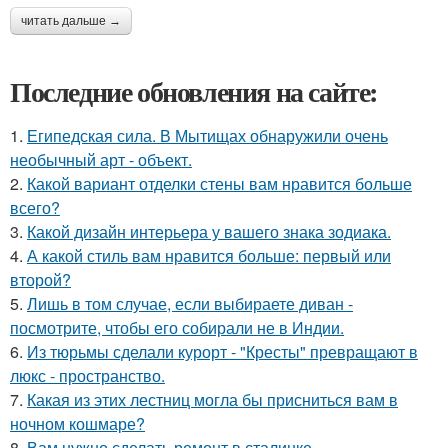
читать дальше →
Последние обновления на сайте:
1.
Египедская сила. В Мытищах обнаружили очень
необычный арт - объект.
2.
Какой вариант отделки стены вам нравится больше
всего?
3.
Какой дизайн интерьера у вашего знака зодиака.
4.
А какой стиль вам нравится больше: первый или
второй?
5.
Лишь в том случае, если выбираете диван -
посмотрите, чтобы его собирали не в Индии.
6.
Из тюрьмы сделали курорт - "Кресты" превращают в
люкс - пространство.
7.
Какая из этих лестниц могла бы присниться вам в
ночном кошмаре?
8.
Вам нужно сделать ремонт в сталинке.