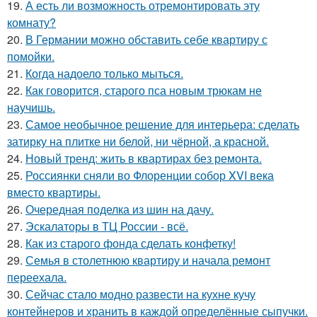
19.
А есть ли возможность отремонтировать эту
комнату?
20.
В Германии можно обставить себе квартиру с
помойки.
21.
Когда надоело только мыться.
22.
Как говорится, старого пса новым трюкам не
научишь.
23.
Самое необычное решение для интерьера: сделать
затирку на плитке ни белой, ни чёрной, а красной.
24.
Новый тренд: жить в квартирах без ремонта.
25.
Россиянки сняли во Флоренции собор XVI века
вместо квартиры.
26.
Очередная поделка из шин на дачу.
27.
Эскалаторы в ТЦ России - всё.
28.
Как из старого фонда сделать конфетку!
29.
Семья в столетнюю квартиру и начала ремонт
переехала.
30.
Сейчас стало модно развести на кухне кучу
контейнеров и хранить в каждой определённые сыпучки.