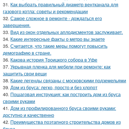
31.
Как выбрать правильный диаметр вентканала для
газового котла: советы и рекомендации
32.
Самое сложное в ремонте - дождаться его
завершения.
33.
Вид из окон отдельных аплодисментов заслуживает.
34.
Какие интересные факты о метро вы знаете
35.
Считается, что такие меры помогут повысить
демографию в стране.
36.
Какова история Троицкого собора в Уфе
37.
Укрывная пленка для мебели при ремонте: как
защитить свои вещи
38.
Какие легенды связаны с московскими подземельями
39.
Дом из бруса: легко, просто и без хлопот
40.
Пошаговая инструкция: как построить дом из бруса
своими руками
41.
Дом из профилированного бруса своими руками:
доступно и качественно
42.
Преимущества поэтапного строительства домов из
бруса