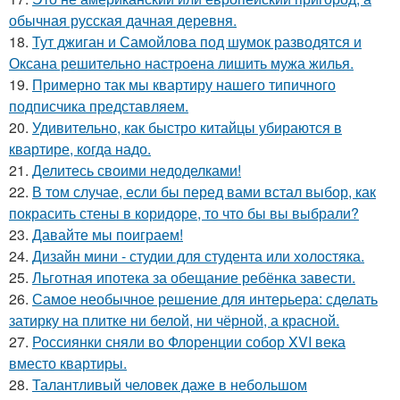
обычная русская дачная деревня.
18.
Тут джиган и Самойлова под шумок разводятся и
Оксана решительно настроена лишить мужа жилья.
19.
Примерно так мы квартиру нашего типичного
подписчика представляем.
20.
Удивительно, как быстро китайцы убираются в
квартире, когда надо.
21.
Делитесь своими недоделками!
22.
В том случае, если бы перед вами встал выбор, как
покрасить стены в коридоре, то что бы вы выбрали?
23.
Давайте мы поиграем!
24.
Дизайн мини - студии для студента или холостяка.
25.
Льготная ипотека за обещание ребёнка завести.
26.
Самое необычное решение для интерьера: сделать
затирку на плитке ни белой, ни чёрной, а красной.
27.
Россиянки сняли во Флоренции собор XVI века
вместо квартиры.
28.
Талантливый человек даже в небольшом