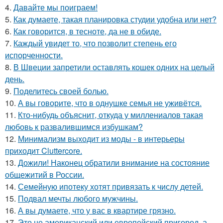
4.
Давайте мы поиграем!
5.
Как думаете, такая планировка студии удобна или нет?
6.
Как говорится, в тесноте, да не в обиде.
7.
Каждый увидет то, что позволит степень его
испорченности.
8.
В Швеции запретили оставлять кошек одних на целый
день.
9.
Поделитесь своей болью.
10.
А вы говорите, что в однушке семья не уживётся.
11.
Кто-нибудь объяснит, откуда у миллениалов такая
любовь к развалившимся избушкам?
12.
Минимализм выходит из моды - в интерьеры
приходит Cluttercore.
13.
Дожили! Наконец обратили внимание на состояние
общежитий в России.
14.
Семейную ипотеку хотят привязать к числу детей.
15.
Подвал мечты любого мужчины.
16.
А вы думаете, что у вас в квартире грязно.
17.
Это не американский или европейский пригород, а