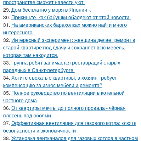
пространстве сможет навести уют.
29.
Дом бесплатно у моря в Японии -.
30.
Прикиньте, как бабушки обалдеют от этой новости.
31.
На американских барахолках можно найти много
интересного.
32.
Интересный эксперимент: женщина делает ремонт в
старой квартире под сдачу и сохраняет всю мебель,
которая там находится.
33.
Группа ребят занимается реставраций старых
парадных в Санкт-петербурге.
34.
Хотите съехать с квартиры, а хозяин требует
компенсацию за износ мебели и ремонта?
35.
Полное руководство по вентиляции в котельной
частного дома
36.
От квартиры мечты до полного провала - чёрная
плесень под обоями.
37.
Эффективная вентиляция для газового котла: ключ к
безопасности и экономичности
38.
Установка вентканалов для газовых котлов в частном