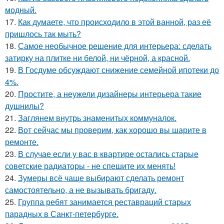
модный.
17.
Как думаете, что происходило в этой ванной, раз её
пришлось так мыть?
18.
Самое необычное решение для интерьера: сделать
затирку на плитке ни белой, ни чёрной, а красной.
19.
В Госдуме обсуждают снижение семейной ипотеки до
4%.
20.
Простите, а неужели дизайнеры интерьера такие
душнилы?
21.
Заглянем внутрь знаменитых коммуналок.
22.
Вот сейчас мы проверим, как хорошо вы шарите в
ремонте.
23.
В случае если у вас в квартире остались старые
советские радиаторы - не спешите их менять!
24.
Зумеры всё чаще выбирают сделать ремонт
самостоятельно, а не вызывать бригаду.
25.
Группа ребят занимается реставраций старых
парадных в Санкт-петербурге.