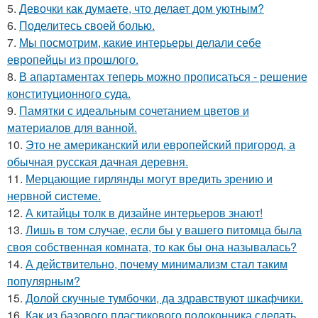
5.
Девочки как думаете, что делает дом уютным?
6.
Поделитесь своей болью.
7.
Мы посмотрим, какие интерьеры делали себе
европейцы из прошлого.
8.
В апартаментах теперь можно прописаться - решение
конституционного суда.
9.
Памятки с идеальным сочетанием цветов и
материалов для ванной.
10.
Это не американский или европейский пригород, а
обычная русская дачная деревня.
11.
Мерцающие гирлянды могут вредить зрению и
нервной системе.
12.
А китайцы толк в дизайне интерьеров знают!
13.
Лишь в том случае, если бы у вашего питомца была
своя собственная комната, то как бы она называлась?
14.
А действительно, почему минимализм стал таким
популярным?
15.
Долой скучные тумбочки, да здравствуют шкафчики.
16.
Как из базового пластикового подоконника сделать