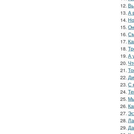
12.
Вы
13.
А 
14.
Но
15.
Он
16.
См
17.
Ка
18.
Тр
19.
А 
20.
Чт
21.
То
22.
Ди
23.
С 
24.
Те
25.
Мы
26.
Ка
27.
Эс
28.
Ла
29.
Да