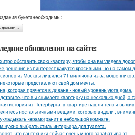
оздания букетанеобходимы:
ь дальше →
ледние обновления на сайте:
 хитро обставить свою квартиру, чтобы она выглядела дорог
ие решения из пинтерест кажутся красивыми, но на самом д
сионер из Москвы лишился 71 миллиона из-за мошенников
 некоторые представляют свой дом мечты.
на, которая прячется в диване - новый уровень уюта дома.
дставьте, что вы снимаете квартирку на несколько дней, а т
кая история из Петербурга: в квартире нашли тело и выж
елитесь ностальгичными вещами, которые видели , внимани
 укладывать керамогранит в небольшой комнате.
м нужно выбрать стиль интерьера для туалета.
ворят, что сантехники сейчас очень много зарабатывают.