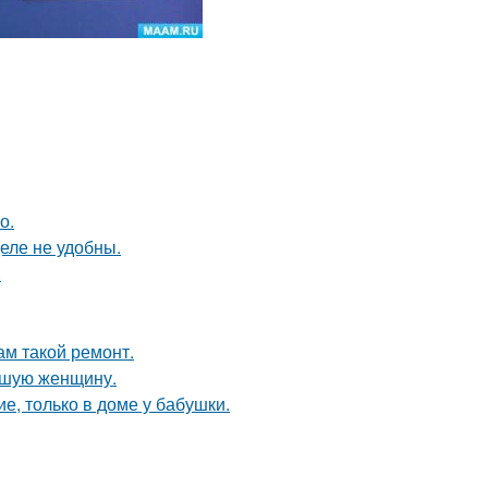
о.
еле не удобны.
.
ам такой ремонт.
ившую женщину.
е, только в доме у бабушки.