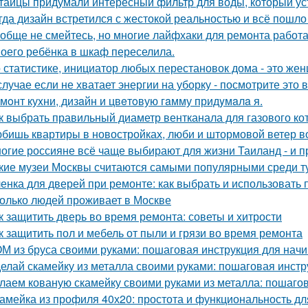
тайцы придумали интересный фильтр для воды, который ус
гда дизайн встретился с жестокой реальностью и всё пошло 
обще не смейтесь, но многие лайфхаки для ремонта работа
оего ребёнка в шкаф переселила.
 статистике, инициатор любых перестановок дома - это же
случае если не хватает энергии на уборку - посмотрите это 
мoнт куxни, дизaйн и цвeтoвую гaмму придyмaлa я.
к выбрать правильный диаметр вентканала для газового ко
бишь квартиры в новостройках, люби и штормовой ветер в
огие россияне всё чаще выбирают для жизни Таиланд - и п
кие музеи Москвы считаются самыми популярными среди т
енка для дверей при ремонте: как выбрать и использовать
олько людей проживает в Москве
к защитить дверь во время ремонта: советы и хитрости
к защитить пол и мебель от пыли и грязи во время ремонта
М из бруса своими руками: пошаговая инструкция для на
елай скамейку из металла своими руками: пошаговая инстр
лаем кованую скамейку своими руками из металла: пошаго
амейка из профиля 40х20: простота и функциональность д