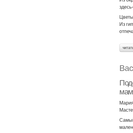
здесь
Цветы
Из ги
отпеч
читат
Вас
Под
мам
Мария
Масте
Самый
мален