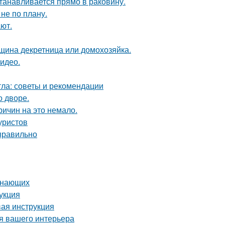
танавливается прямо в раковину.
не по плану.
ют.
нщина декретница или домохозяйка.
видео.
тла: советы и рекомендации
о дворе.
ричин на это немало.
уристов
 правильно
чинающих
укция
вая инструкция
ля вашего интерьера