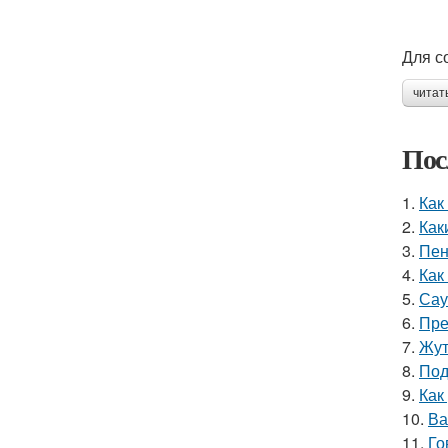
Для с
читат
Пос
1.
Как
2.
Как
3.
Пен
4.
Как
5.
Сау
6.
Пре
7.
Жут
8.
Под
9.
Как
10.
Ва
11.
Го