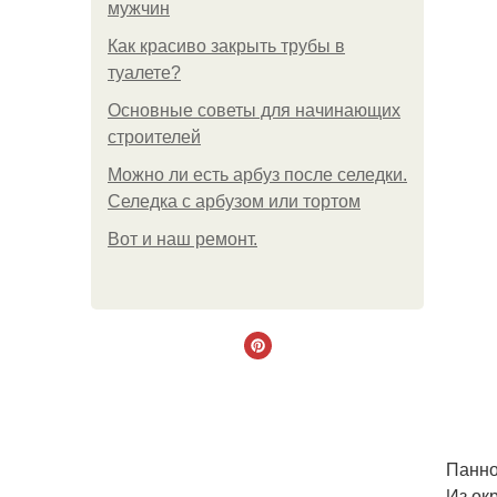
мужчин
Как красиво закрыть трубы в
туалете?
Основные советы для начинающих
строителей
Можно ли есть арбуз после селедки.
Селедка с арбузом или тортом
Boт и наш ремoнт.
Панно
Из ок