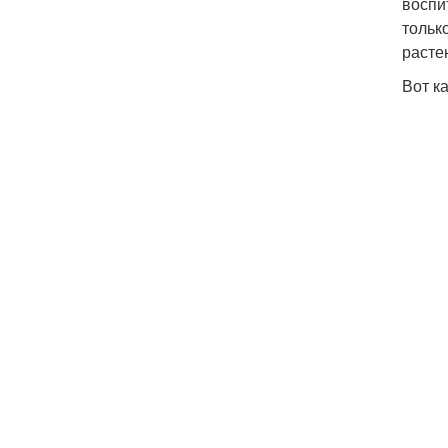
воспи
тольк
расте
Вот к