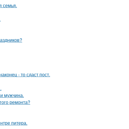
я семья.
.
раздников?
конец - то сдаст пост.
.
и мужчина.
лгого ремонта?
нтре питера.