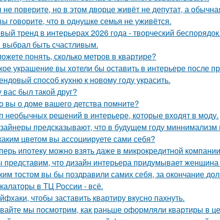
 не поверите, но в этом дворце живёт не депутат, а обычна
вы говорите, что в однушке семья не уживётся.
вый тренд в интерьерах 2026 года - творческий беспорядок
 выбрал быть счастливым.
ожете понять, сколько метров в квартире?
кое украшение вы хотели бы оставить в интерьере после п
ендовый способ кухню к новому году украсить.
у вас был такой друг?
о вы о доме вашего детства помните?
п необычных решений в интерьере, которые входят в моду.
зайнеры предсказывают, что в будущем году миннимализм на
каким цветом вы ассоциируете сами себя?
перь ипотеку можно взять даже в микрокредитной компании
 представим, что дизайн интерьера придумывает женщина 
ким тостом вы бы поздравили самих себя, за окончание до
калаторы в ТЦ России - всё.
йфхаки, чтобы заставить квартиру вкусно пахнуть.
вайте мы посмотрим, как раньше оформляли квартиры в це