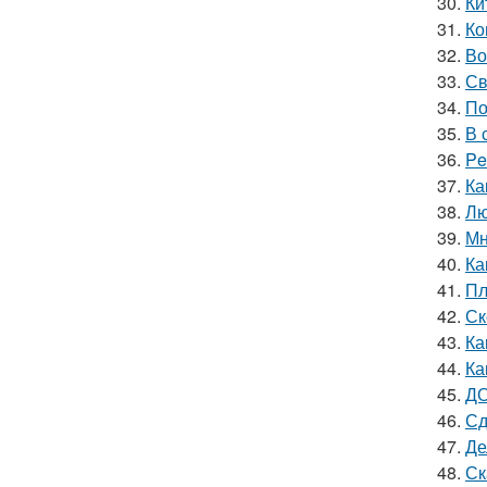
30.
Ки
31.
Ко
32.
Во
33.
Св
34.
По
35.
В 
36.
Pe
37.
Ка
38.
Лю
39.
Мн
40.
Ка
41.
Пл
42.
Ск
43.
Ка
44.
Ка
45.
ДО
46.
Сд
47.
Де
48.
Ск