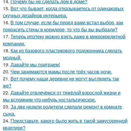
14.
Почему бы не сделать дом в доме?
15.
Вот что бывает, когда отказываетесь от одинаковых
скучных дизайнов интерьера.
16.
В том случае, если бы перед вами встал выбор, как
покрасить стены в коридоре, то что бы вы выбрали?
17.
Теперь ипотеку можно взять даже в микрокредитной
компании.
18.
Как из базового пластикового подоконника сделать
модный.
19.
Давайте мы поиграем!
20.
Чем занимаются мамы после трёх часов ночи.
21.
Вот почему наши деревни не могут выглядеть так
же?
22.
Давайте отвлечёмся от тяжёлой взрослой жизни и
мы вспомним что-нибудь ностальгическое.
23.
За две недели родители сделали ремонт в комнате
сына.
24.
Представьте, какого было жить в такой замусоренной
квартире?