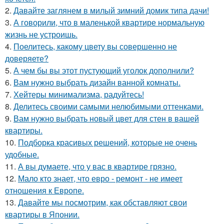
2.
Давайте заглянем в милый зимний домик типа дачи!
3.
А говорили, что в маленькой квартире нормальную
жизнь не устроишь.
4.
Поелитесь, какому цвету вы совершенно не
доверяете?
5.
А чем бы вы этот пустующий уголок дополнили?
6.
Вам нужно выбрать дизайн ванной комнаты.
7.
Хейтеры минимализма, радуйтесь!
8.
Делитесь своими самыми нелюбимыми оттенками.
9.
Вам нужно выбрать новый цвет для стен в вашей
квартиры.
10.
Подборка красивых решений, которые не очень
удобные.
11.
А вы думаете, что у вас в квартире грязно.
12.
Мало кто знает, что евро - ремонт - не имеет
отношения к Европе.
13.
Давайте мы посмотрим, как обставляют свои
квартиры в Японии.