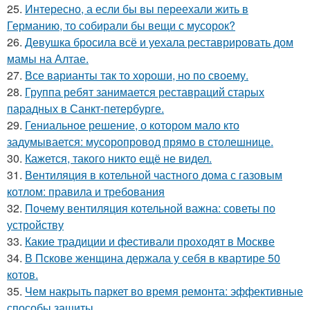
25.
Интересно, а если бы вы переехали жить в
Германию, то собирали бы вещи с мусорок?
26.
Девушка бросила всё и уехала реставрировать дом
мамы на Алтае.
27.
Все варианты так то хороши, но по своему.
28.
Группа ребят занимается реставраций старых
парадных в Санкт-петербурге.
29.
Гениальное решение, о котором мало кто
задумывается: мусоропровод прямо в столешнице.
30.
Кажется, такого никто ещё не видел.
31.
Вентиляция в котельной частного дома с газовым
котлом: правила и требования
32.
Почему вентиляция котельной важна: советы по
устройству
33.
Какие традиции и фестивали проходят в Москве
34.
В Пскове женщина держала у себя в квартире 50
котов.
35.
Чем накрыть паркет во время ремонта: эффективные
способы защиты