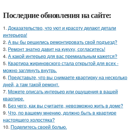
Последние обновления на сайте:
1.
Доказательство, что уют и красоту делают детали
интерьера!
2.
А вы бы решились ремонтировать свой подъезд?
3.
Ремонт знатно давит на кукуху, согласитесь!
4.
А какой интерьер для вас премиальным кажется?
5.
Квартира жириновского стала открытой для всех -
можно заглянуть внутрь.
6.
Представьте, что вы снимаете квартирку на несколько
дней, а там такой ремонт.
7.
Можете описать интерьер или ощущения в вашей
квартире.
8.
Без чего, как вы считаете, невозможно жить в доме?
9.
Что, по вашему мнению, должно быть в квартире
настоящего холостяка?
10.
Поделитесь своей болью.