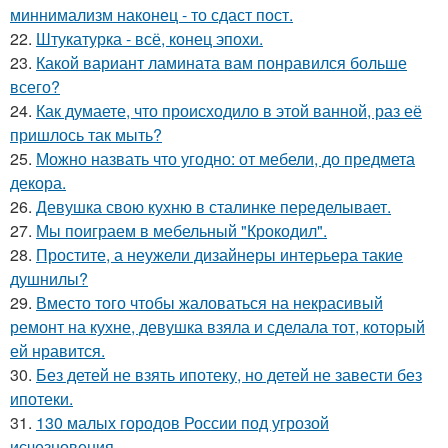
миннимализм наконец - то сдаст пост.
22.
Штукатурка - всё, конец эпохи.
23.
Какой вариант ламината вам понравился больше
всего?
24.
Как думаете, что происходило в этой ванной, раз её
пришлось так мыть?
25.
Можно назвать что угодно: от мебели, до предмета
декора.
26.
Девушка свою кухню в сталинке переделывает.
27.
Мы поиграем в мебельный "Крокодил".
28.
Простите, а неужели дизайнеры интерьера такие
душнилы?
29.
Вместо того чтобы жаловаться на некрасивый
ремонт на кухне, девушка взяла и сделала тот, который
ей нравится.
30.
Без детей не взять ипотеку, но детей не завести без
ипотеки.
31.
130 малых городов России под угрозой
исчезновения.