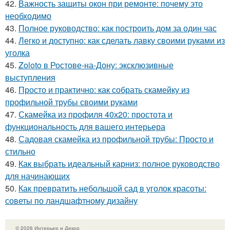
42.
Важность защиты окон при ремонте: почему это
необходимо
43.
Полное руководство: как построить дом за один час
44.
Легко и доступно: как сделать лавку своими руками из
уголка
45.
Zoloto в Ростове-на-Дону: эксклюзивные
выступления
46.
Просто и практично: как собрать скамейку из
профильной трубы своими руками
47.
Скамейка из профиля 40х20: простота и
функциональность для вашего интерьера
48.
Садовая скамейка из профильной трубы: Просто и
стильно
49.
Как выбрать идеальный карниз: полное руководство
для начинающих
50.
Как превратить небольшой сад в уголок красоты:
советы по ландшафтному дизайну
© 2026 Интерьер и Декор