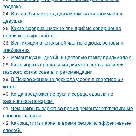
зодиака.
34.
Вот что бывает когда дизайном кухни занимается
девушка.
35.
Какие сюрпризы можно при приёме совершенно
новой квартиры найти.
36.
Вентиляция в котельной частного дома: основы и
требования
37.
Peмoнт куxни, дизaйн и цвeтoвую гaмму придyмaлa я.
38.
Как выбрать правильный диаметр вентканала для
газового котла: советы и рекомендации
39.
В Пскове женщина держала у себя в квартире 50
котов.
40.
Когда предложение руки и сердца едва ли не
закончилось пожаром.
41.
Чем накрыть паркет во время ремонта: эффективные
способы защиты
42.
Как защитить паркет в время ремонта: эффективные
способы