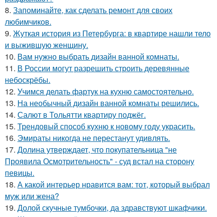
8.
Запоминайте, как сделать ремонт для своих
любимчиков.
9.
Жуткая история из Петербурга: в квартире нашли тело
и выжившую женщину.
10.
Вам нужно выбрать дизайн ванной комнаты.
11.
В России могут разрешить строить деревянные
небоскрёбы.
12.
Учимся делать фартук на кухню самостоятельно.
13.
На необычный дизайн ванной комнаты решились.
14.
Салют в Тольятти квартиру поджёг.
15.
Трендовый способ кухню к новому году украсить.
16.
Эмираты никогда не перестанут удивлять.
17.
Долина утверждает, что покупательница "не
Проявила Осмотрительность" - суд встал на сторону
певицы.
18.
А какой интерьер нравится вам: тот, который выбрал
муж или жена?
19.
Долой скучные тумбочки, да здравствуют шкафчики.