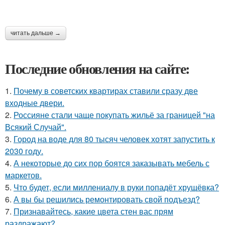
читать дальше →
Последние обновления на сайте:
1.
Почему в советских квартирах ставили сразу две
входные двери.
2.
Россияне стали чаще покупать жильё за границей "на
Всякий Случай".
3.
Город на воде для 80 тысяч человек хотят запустить к
2030 году.
4.
А некоторые до сих пор боятся заказывать мебель с
маркетов.
5.
Что будет, если миллениалу в руки попадёт хрущёвка?
6.
А вы бы решились ремонтировать свой подъезд?
7.
Признавайтесь, какие цвета стен вас прям
раздражают?