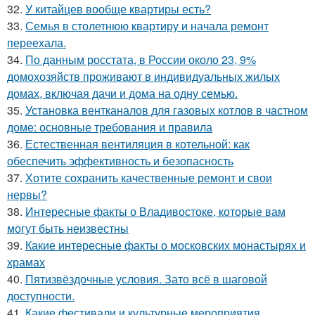
32.
У китайцев вообще квартиры есть?
33.
Семья в столетнюю квартиру и начала ремонт
переехала.
34.
По данным росстата, в России около 23, 9%
домохозяйств проживают в индивидуальных жилых
домах, включая дачи и дома на одну семью.
35.
Установка вентканалов для газовых котлов в частном
доме: основные требования и правила
36.
Естественная вентиляция в котельной: как
обеспечить эффективность и безопасность
37.
Хотите сохранить качественные ремонт и свои
нервы?
38.
Интересные факты о Владивостоке, которые вам
могут быть неизвестны
39.
Какие интересные факты о московских монастырях и
храмах
40.
Пятизвёздочные условия. Зато всё в шаговой
доступности.
41.
Какие фестивали и культурные мероприятия