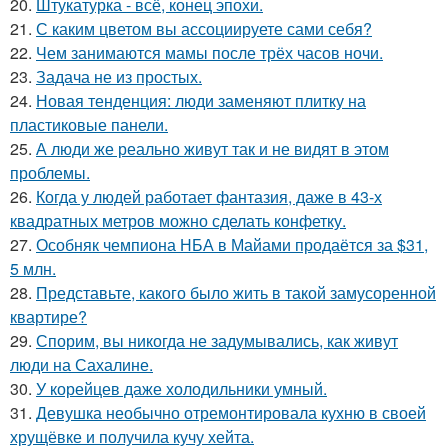
20.
Штукатурка - всё, конец эпохи.
21.
С каким цветом вы ассоциируете сами себя?
22.
Чем занимаются мамы после трёх часов ночи.
23.
Задача не из простых.
24.
Новая тенденция: люди заменяют плитку на
пластиковые панели.
25.
А люди же реально живут так и не видят в этом
проблемы.
26.
Когда у людей работает фантазия, даже в 43-х
квадратных метров можно сделать конфетку.
27.
Особняк чемпиона НБА в Майами продаётся за $31,
5 млн.
28.
Представьте, какого было жить в такой замусоренной
квартире?
29.
Спорим, вы никогда не задумывались, как живут
люди на Сахалине.
30.
У корейцев даже холодильники умный.
31.
Девушка необычно отремонтировала кухню в своей
хрущёвке и получила кучу хейта.