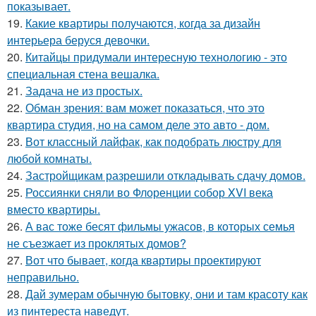
показывает.
19.
Какие квартиры получаются, когда за дизайн
интерьера беруся девочки.
20.
Китайцы придумали интересную технологию - это
специальная стена вешалка.
21.
Задача не из простых.
22.
Обман зрения: вам может показаться, что это
квартира студия, но на самом деле это авто - дом.
23.
Вот классный лайфак, как подобрать люстру для
любой комнаты.
24.
Застройщикам разрешили откладывать сдачу домов.
25.
Россиянки сняли во Флоренции собор XVI века
вместо квартиры.
26.
А вас тоже бесят фильмы ужасов, в которых семья
не съезжает из проклятых домов?
27.
Вот что бывает, когда квартиры проектируют
неправильно.
28.
Дай зумерам обычную бытовку, они и там красоту как
из пинтереста наведут.