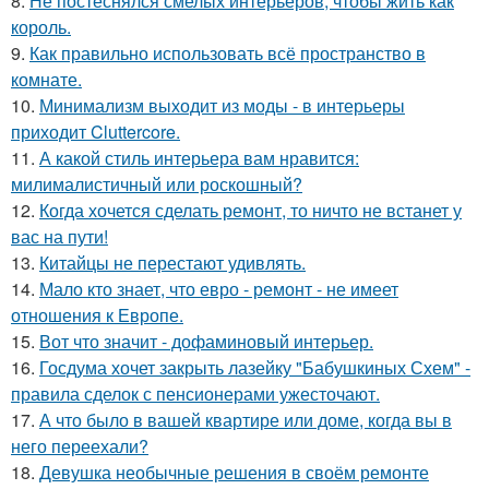
8.
Не постеснялся смелых интерьеров, чтобы жить как
король.
9.
Как правильно использовать всё пространство в
комнате.
10.
Минимализм выходит из моды - в интерьеры
приходит Cluttercore.
11.
А какой стиль интерьера вам нравится:
милималистичный или роскошный?
12.
Когда хочется сделать ремонт, то ничто не встанет у
вас на пути!
13.
Китайцы не перестают удивлять.
14.
Мало кто знает, что евро - ремонт - не имеет
отношения к Европе.
15.
Вот что значит - дофаминовый интерьер.
16.
Госдума хочет закрыть лазейку "Бабушкиных Схем" -
правила сделок с пенсионерами ужесточают.
17.
А что было в вашей квартире или доме, когда вы в
него переехали?
18.
Девушка необычные решения в своём ремонте