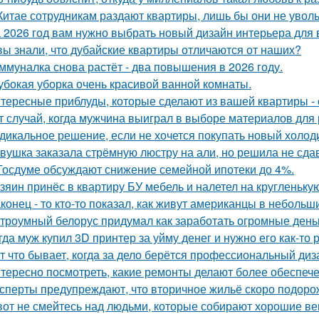
Китае сотрудникам раздают квартиры, лишь бы они не увол
 2026 год вам нужно выбрать новый дизайн интерьера для
вы знали, что дубайские квартиры отличаются от наших?
ммуналка снова растёт - два повышения в 2026 году.
убокая уборка очень красивой ванной комнаты.
тересные приблуды, которые сделают из вашей квартиры - 
т случай, когда мужчина выиграл в выборе материалов для
дикальное решение, если не хочется покупать новый холод
вушка заказала стрёмную люстру на али, но решила не сдав
Госдуме обсуждают снижение семейной ипотеки до 4%.
зяин принёс в квартиру БУ мебель и налетел на кругленьку
конец - то кто-то показал, как живут американцы в небольш
троумный белорус придумал как заработать огромные деньг
гда муж купил 3D принтер за уйму денег и нужно его как-то
т что бывает, когда за дело берётся профессиональный диз
тересно посмотреть, какие ремонты делают более обеспече
сперты предупреждают, что вторичное жильё скоро подорож
вот не смейтесь над людьми, которые собирают хорошие ве