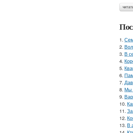
читат
Пос
1.
Сем
2.
Вол
3.
В с
4.
Кор
5.
Ква
6.
Пам
7.
Дав
8.
Мы 
9.
Вар
10.
Ка
11.
За
12.
Ко
13.
В 
14.
Кт