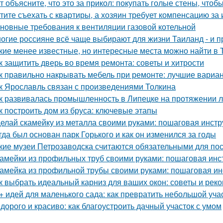
т объясните, что это за прикол: покупать голые стены, чтоб
тите съехать с квартиры, а хозяин требует компенсацию за
новные требования к вентиляции газовой котельной
огие россияне всё чаще выбирают для жизни Таиланд - и п
кие менее известные, но интересные места можно найти в 
к защитить дверь во время ремонта: советы и хитрости
к правильно накрывать мебель при ремонте: лучшие вариа
к Ярославль связан с произведениями Толкина
к развивалась промышленность в Липецке на протяжении л
к построить дом из бруса: ключевые этапы
елай скамейку из металла своими руками: пошаговая инстр
гда был основан парк Горького и как он изменился за годы
кие музеи Петрозаводска считаются обязательными для п
амейки из профильных труб своими руками: пошаговая инс
амейка из профильной трубы своими руками: пошаговая ин
к выбрать идеальный карниз для ваших окон: советы и рек
+ идей для маленького сада: как превратить небольшой учас
дорого и красиво: как благоустроить дачный участок с умом