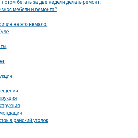
ы потом бегать за две недели делать ремонт.
 износ мебели и ремонта?
ричин на это немало.
Туле
нты
ет
укция
осещения
трукция
струкция
омендации
ток в райский уголок