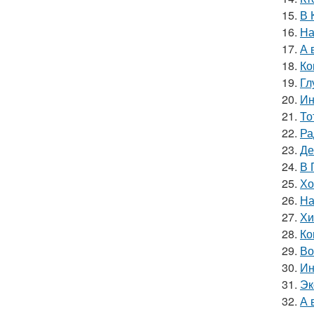
15.
В 
16.
На
17.
А 
18.
Ко
19.
Гл
20.
Ин
21.
То
22.
Ра
23.
Де
24.
В 
25.
Хо
26.
На
27.
Хи
28.
Ко
29.
Во
30.
Ин
31.
Эк
32.
А 