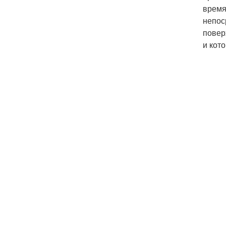
время
непос
повер
и кот