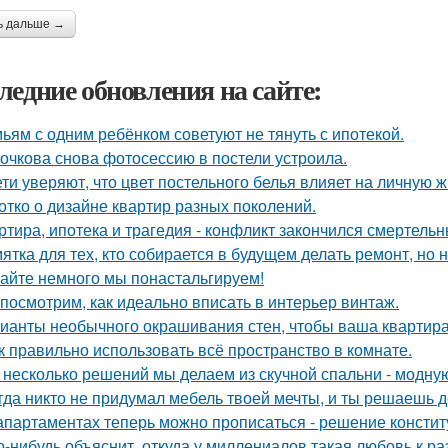
ь дальше →
ледние обновления на сайте:
ьям с одним ребёнком советуют не тянуть с ипотекой.
очкова снова фотосессию в постели устроила.
ети уверяют, что цвет постельного белья влияет на личную ж
отко о дизайне квартир разных поколений.
ртира, ипотека и трагедия - конфликт закончился смертель
ятка для тех, кто собирается в будущем делать ремонт, но 
айте немного мы понастальгируем!
посмотрим, как идеально вписать в интерьер винтаж.
ианты необычного окрашивания стен, чтобы ваша квартир
к правильно использовать всё пространство в комнате.
 несколько решений мы делаем из скучной спальни - модну
гда никто не придумал мебель твоей мечты, и ты решаешь д
апартаментах теперь можно прописаться - решение констит
о-нибудь объяснит, откуда у миллениалов такая любовь к 