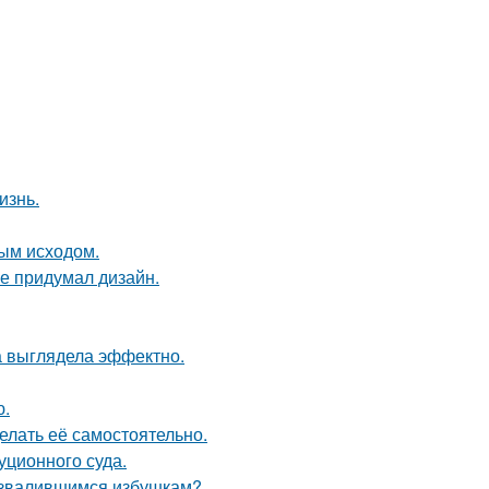
изнь.
ным исходом.
не придумал дизайн.
а выглядела эффектно.
ю.
елать её самостоятельно.
уционного суда.
развалившимся избушкам?