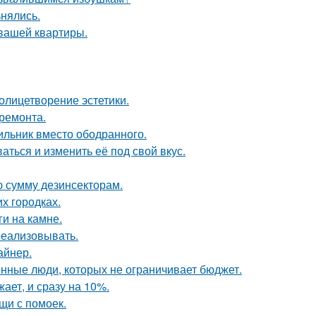
ьнялись.
 вашей квартиры.
олицетворение эстетики.
 ремонта.
ильник вместо ободранного.
аться и изменить её под свой вкус.
ю сумму дезинсекторам.
их городках.
и на камне.
 реализовывать.
айнер.
нные люди, которых не ограничивает бюджет.
ает, и сразу на 10%.
щи с помоек.