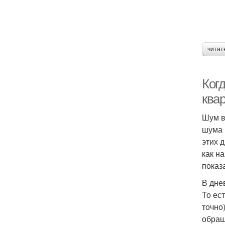
читат
Ког
ква
Шум в
шума 
этих 
как н
показ
В дне
То ес
точно
обращ