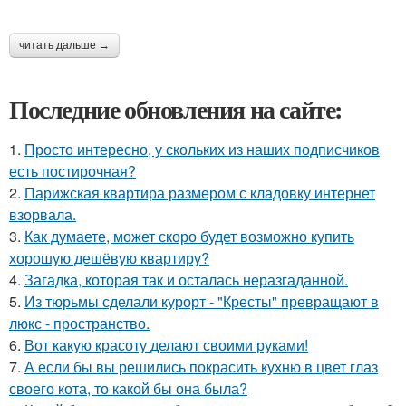
читать дальше →
Последние обновления на сайте:
1.
Просто интересно, у скольких из наших подписчиков
есть постирочная?
2.
Парижская квартира размером с кладовку интернет
взорвала.
3.
Как думаете, может скоро будет возможно купить
хорошую дешёвую квартиру?
4.
Загадка, которая так и осталась неразгаданной.
5.
Из тюрьмы сделали курорт - "Кресты" превращают в
люкс - пространство.
6.
Вот какую красоту делают своими руками!
7.
А если бы вы решились покрасить кухню в цвет глаз
своего кота, то какой бы она была?