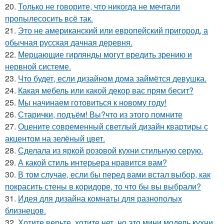
20.
Только не говорите, что никогда не мечтали
пропылесосить всё так.
21.
Это не американский или европейский пригород, а
обычная русская дачная деревня.
22.
Мерцающие гирлянды могут вредить зрению и
нервной системе.
23.
Что будет, если дизайном дома займётся девушка.
24.
Какая мебель или какой декор вас прям бесит?
25.
Мы начинаем готовиться к новому году!
26.
Старички, подъём! Вы?что из этого помните
27.
Оцените современный светлый дизайн квартиры с
акцентом на зелёный цвет.
28.
Сделала из яркой розовой кухни стильную серую.
29.
А какой стиль интерьера нравится вам?
30.
В том случае, если бы перед вами встал выбор, как
покрасить стены в коридоре, то что бы вы выбрали?
31.
Идея для дизайна комнаты для разнополых
близнецов.
32.
Хотите верьте, хотите нет, но это мини модель кухни.