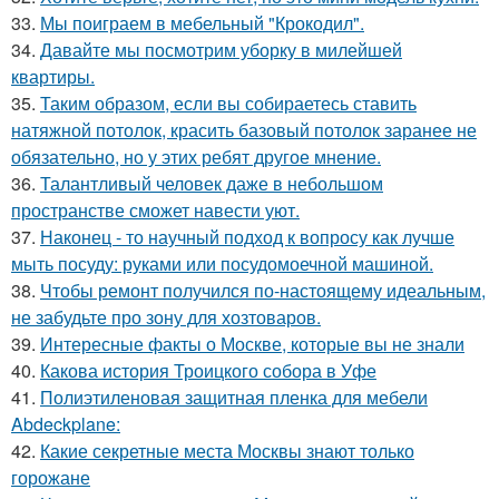
33.
Мы поиграем в мебельный "Крокодил".
34.
Давайте мы посмотрим уборку в милейшей
квартиры.
35.
Таким образом, если вы собираетесь ставить
натяжной потолок, красить базовый потолок заранее не
обязательно, но у этих ребят другое мнение.
36.
Талантливый человек даже в небольшом
пространстве сможет навести уют.
37.
Наконец - то научный подход к вопросу как лучше
мыть посуду: руками или посудомоечной машиной.
38.
Чтобы ремонт получился по-настоящему идеальным,
не забудьте про зону для хозтоваров.
39.
Интересные факты о Москве, которые вы не знали
40.
Какова история Троицкого собора в Уфе
41.
Полиэтиленовая защитная пленка для мебели
Abdeckplane:
42.
Какие секретные места Москвы знают только
горожане