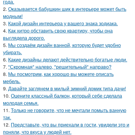
года.
2.
Оказывается бабушкин шик в интерьере может быть
модным!
3.
Какой дизайн интерьера у вашего знака зодиака.
4.
Как хитро обставить свою квартиру, чтобы она
выглядела дорого.
5.
Мы создаём дизайн ванной, которую будет удобно
убирать.
6.
Какие дизайны делают действительно богатые люди.
7.
"Скромная" налево, "решительный" направо?
8.
Мы посмотрим, как хорошо вы можете описать
мебель.
9.
Давайте заглянем в милый зимний домик типа дачи!
10.
Оцените классный балкон, который себе сделала
молодая семья.
11.
Только не говорите, что не мечтали помыть ванную
так.
12.
Представьте, что вы приехали в гости, увидели это и
поняли, что вкуса у людей нет.