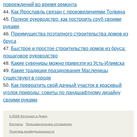
повреждений во время ремонта
44.
Как Ярославль связан с произведениями Толкина
45.
Полное руководство: как построить сруб своими
руками
46.
Преимущества поэтапного строительства домов из
бруса
47.
Быстрое и простое строительство домов из бруса:
пошаговое руководство
48.
Какие сувениры можно привезти из Усть-Илимска
49.
Какие традиции празднования Масленицы
существуют в городе
50.
Как превратить свой дачный участок в красивый
уголок природы: советы по ландшафтному дизайну
своими руками
© 2026 Интерьер и Декор
Контакты
Пользовательское соглашение
Политика конфидециальности