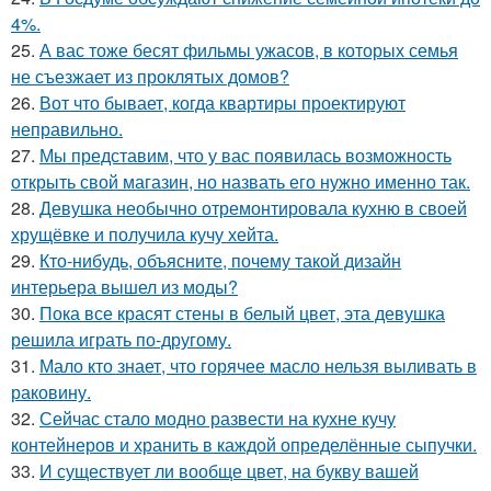
4%.
25.
А вас тоже бесят фильмы ужасов, в которых семья
не съезжает из проклятых домов?
26.
Вот что бывает, когда квартиры проектируют
неправильно.
27.
Мы представим, что у вас появилась возможность
открыть свой магазин, но назвать его нужно именно так.
28.
Девушка необычно отремонтировала кухню в своей
хрущёвке и получила кучу хейта.
29.
Кто-нибудь, объясните, почему такой дизайн
интерьера вышел из моды?
30.
Пока все красят стены в белый цвет, эта девушка
решила играть по-другому.
31.
Мало кто знает, что горячее масло нельзя выливать в
раковину.
32.
Сейчас стало модно развести на кухне кучу
контейнеров и хранить в каждой определённые сыпучки.
33.
И существует ли вообще цвет, на букву вашей