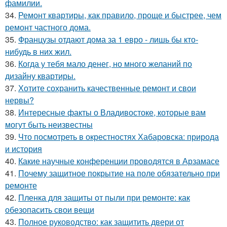
фамилии.
34.
Ремонт квартиры, как правило, проще и быстрее, чем
ремонт частного дома.
35.
Французы отдают дома за 1 евро - лишь бы кто-
нибудь в них жил.
36.
Когда у тебя мало денег, но много желаний по
дизайну квартиры.
37.
Хотите сохранить качественные ремонт и свои
нервы?
38.
Интересные факты о Владивостоке, которые вам
могут быть неизвестны
39.
Что посмотреть в окрестностях Хабаровска: природа
и история
40.
Какие научные конференции проводятся в Арзамасе
41.
Почему защитное покрытие на поле обязательно при
ремонте
42.
Пленка для защиты от пыли при ремонте: как
обезопасить свои вещи
43.
Полное руководство: как защитить двери от