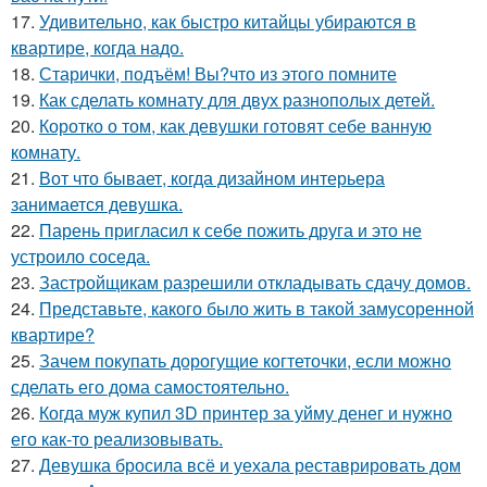
17.
Удивительно, как быстро китайцы убираются в
квартире, когда надо.
18.
Старички, подъём! Вы?что из этого помните
19.
Как сделать комнату для двух разнополых детей.
20.
Коротко о том, как девушки готовят себе ванную
комнату.
21.
Вот что бывает, когда дизайном интерьера
занимается девушка.
22.
Парень пригласил к себе пожить друга и это не
устроило соседа.
23.
Застройщикам разрешили откладывать сдачу домов.
24.
Представьте, какого было жить в такой замусоренной
квартире?
25.
Зачем покупать дорогущие когтеточки, если можно
сделать его дома самостоятельно.
26.
Когда муж купил 3D принтер за уйму денег и нужно
его как-то реализовывать.
27.
Девушка бросила всё и уехала реставрировать дом