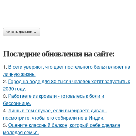
читать дальше →
Последние обновления на сайте:
1.
В сети уверяют, что цвет постельного белья влияет на
личную жизнь.
2.
Город на воде для 80 тысяч человек хотят запустить к
2030 году.
3.
Работаете из кровати - готовьтесь к боли и
бессоннице.
4.
Лишь в том случае, если выбираете диван -
посмотрите, чтобы его собирали не в Индии.
5.
Оцените классный балкон, который себе сделала
молодая семья.