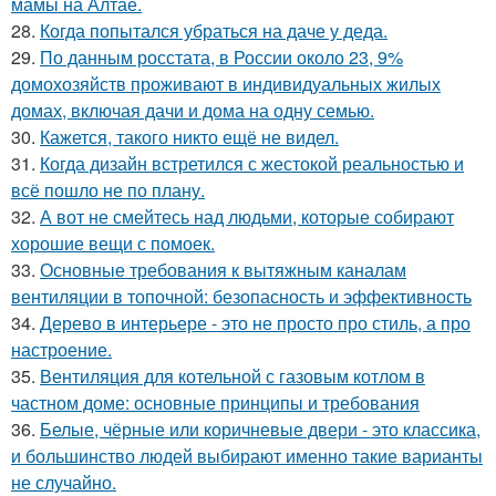
мамы на Алтае.
28.
Когда попытался убраться на даче у деда.
29.
По данным росстата, в России около 23, 9%
домохозяйств проживают в индивидуальных жилых
домах, включая дачи и дома на одну семью.
30.
Кажется, такого никто ещё не видел.
31.
Когда дизайн встретился с жестокой реальностью и
всё пошло не по плану.
32.
А вот не смейтесь над людьми, которые собирают
хорошие вещи с помоек.
33.
Основные требования к вытяжным каналам
вентиляции в топочной: безопасность и эффективность
34.
Дерево в интерьере - это не просто про стиль, а про
настроение.
35.
Вентиляция для котельной с газовым котлом в
частном доме: основные принципы и требования
36.
Белые, чёрные или коричневые двери - это классика,
и большинство людей выбирают именно такие варианты
не случайно.