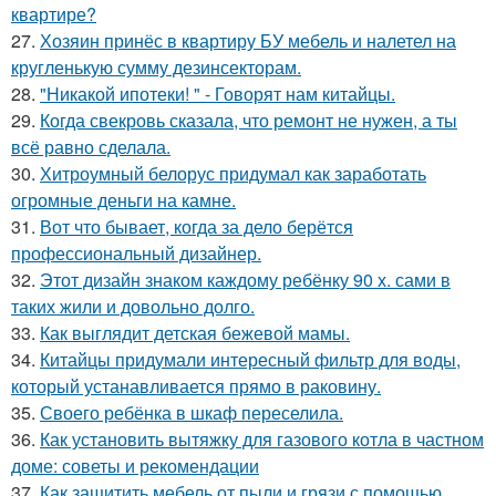
квартире?
27.
Хозяин принёс в квартиру БУ мебель и налетел на
кругленькую сумму дезинсекторам.
28.
"Никакой ипотеки! " - Говорят нам китайцы.
29.
Когда свекровь сказала, что ремонт не нужен, а ты
всё равно сделала.
30.
Хитроумный белорус придумал как заработать
огромные деньги на камне.
31.
Вот что бывает, когда за дело берётся
профессиональный дизайнер.
32.
Этот дизайн знаком каждому ребёнку 90 х. сами в
таких жили и довольно долго.
33.
Как выглядит детская бежевой мамы.
34.
Китайцы придумали интересный фильтр для воды,
который устанавливается прямо в раковину.
35.
Своего ребёнка в шкаф переселила.
36.
Как установить вытяжку для газового котла в частном
доме: советы и рекомендации
37.
Как защитить мебель от пыли и грязи с помощью