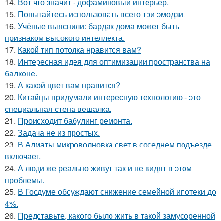
14.
Вот что значит - дофаминовый интерьер.
15.
Попытайтесь использовать всего три эмодзи.
16.
Учёные выяснили: бардак дома может быть
признаком высокого интеллекта.
17.
Какой тип потолка нравится вам?
18.
Интересная идея для оптимизации пространства на
балконе.
19.
А какой цвет вам нравится?
20.
Китайцы придумали интересную технологию - это
специальная стена вешалка.
21.
Происходит бабулинг ремонта.
22.
Задача не из простых.
23.
В Алматы микроволновка свет в соседнем подъезде
включает.
24.
А люди же реально живут так и не видят в этом
проблемы.
25.
В Госдуме обсуждают снижение семейной ипотеки до
4%.
26.
Представьте, какого было жить в такой замусоренной