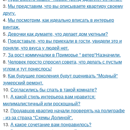
3.
Мы представим, что вы описываете квартиру своему
другу.
4.
Мы посмотрим, как идеально вписать в интерьер
винтаж.
5.
Девочки как думаете, что делает дом уютным?
6.
Представьте, что вы приехали в гости, увидели это и
поняли, что вкуса у людей нет.
7.
За рост коммуналки в Приморье " ветер"Назначили.
8.
Человек просто спросил совета, что делать с пустым
углом и тут понеслось!
9.
Как будущие поколения будут оценивать "Модный"
зумерский ремонт.
10.
Согласились бы спать в такой комнате?
11.
А какой стиль интерьера вам нравится:
милималистичный или роскошный?
12.
Продавцов квартир начали проверять на полиграфе
- из-за страха "Схемы Долиной".
13.
А какое сочетание вам понравилось?