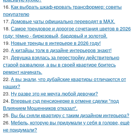
16.
Как выбрать шкаф-кровать трансформер: советы
покупателю
17.
Домовые чаты официально переводят в MAX.
18.
Самое трендовое и дорогое сочетания цветов в 2026
году: тёмно - бирюзовый, бардовый и золотой.
19.
Новые тренды в интерьере в 2026 году!
20.
А китайцы толк в дизайне интерьеров знают!
21.
Девушка взялась за перестройку действительно
старой развалюхи, а вы в своей квартире боитесь
ремонт начинать.
22.
А вы знали, что дубайские квартиры отличаются от
наших?
23.
Ну разве это не мечта любой девочки?
24.
Впервые суд пенсионерке в отмене сделки "под
Влиянием Мошенников отказал".
25.
Вы бы сняли квартиру с таким дизайном интерьера?
26.
Мебель, которую вы придумали у себя в голове, ещё
не придумали?