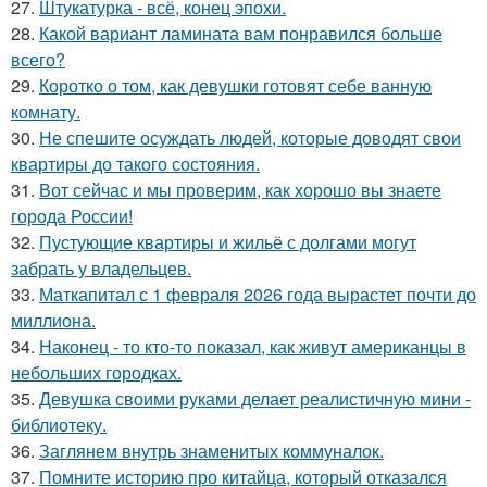
27.
Штукатурка - всё, конец эпохи.
28.
Какой вариант ламината вам понравился больше
всего?
29.
Коротко о том, как девушки готовят себе ванную
комнату.
30.
Не спешите осуждать людей, которые доводят свои
квартиры до такого состояния.
31.
Вот сейчас и мы проверим, как хорошо вы знаете
города России!
32.
Пустующие квартиры и жильё с долгами могут
забрать у владельцев.
33.
Маткапитал с 1 февраля 2026 года вырастет почти до
миллиона.
34.
Наконец - то кто-то показал, как живут американцы в
небольших городках.
35.
Девушка своими руками делает реалистичную мини -
библиотеку.
36.
Заглянем внутрь знаменитых коммуналок.
37.
Помните историю про китайца, который отказался