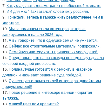
7.
Как укладывать керамогранит в небольшой комнате.
8.
ИИ для жкх "Нахватался" словечек у россиян.
9.
Приехали. Теперь в гараже жить реалистичнее, чем в
квартире.
10.
Мы запоминаем стили интерьера, которые
завирусились в начале 2026 года.
11.
А вы говорите, что в однушке семья не уживётся.
12.
Сейчас все строительные материалы подорожали.
13.
Семейную ипотеку хотят привязать к числу детей.
14.
Представьте, что ваша соседка по подъезду сделала
со своей входной дверью это.
15.
Полина Лурье готовится к ремонту в квартире
долиной и называет решение суда победой.
16.
Существует столько стилей интерьера, давайте мы
придумаем ещё!
17.
Новое решение в интерьере ванной - скрытая
вытяжка.
18.
А какой цвет вам нравится?