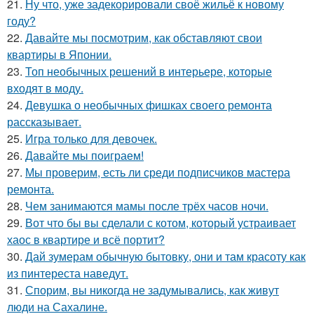
21.
Ну что, уже задекорировали своё жильё к новому
году?
22.
Давайте мы посмотрим, как обставляют свои
квартиры в Японии.
23.
Топ необычных решений в интерьере, которые
входят в моду.
24.
Девушка о необычных фишках своего ремонта
рассказывает.
25.
Игра только для девочек.
26.
Давайте мы поиграем!
27.
Мы проверим, есть ли среди подписчиков мастера
ремонта.
28.
Чем занимаются мамы после трёх часов ночи.
29.
Вот что бы вы сделали с котом, который устраивает
хаос в квартире и всё портит?
30.
Дай зумерам обычную бытовку, они и там красоту как
из пинтереста наведут.
31.
Спорим, вы никогда не задумывались, как живут
люди на Сахалине.