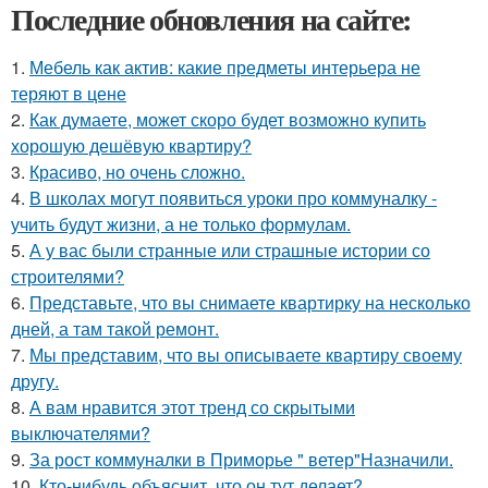
Последние обновления на сайте:
1.
Мебель как актив: какие предметы интерьера не
теряют в цене
2.
Как думаете, может скоро будет возможно купить
хорошую дешёвую квартиру?
3.
Красиво, но очень сложно.
4.
В школах могут появиться уроки про коммуналку -
учить будут жизни, а не только формулам.
5.
А у вас были странные или страшные истории со
строителями?
6.
Представьте, что вы снимаете квартирку на несколько
дней, а там такой ремонт.
7.
Мы представим, что вы описываете квартиру своему
другу.
8.
А вам нравится этот тренд со скрытыми
выключателями?
9.
За рост коммуналки в Приморье " ветер"Назначили.
10.
Кто-нибудь объяснит, что он тут делает?