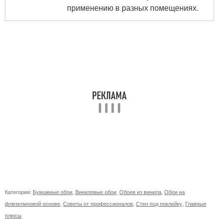
применению в разных помещениях.
Категории:
Бумажные обои
,
Виниловые обои
,
Обоев из винила
,
Обои на
флизелиновой основе
,
Советы от профессионалов
,
Стен под поклейку
,
Главные
плюсы