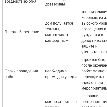
воздействию огня
древесины
теплоизоляци
хорошая, из-з
дом получается
высокого уро
теплым,
поглощения в
Энергосбережение
микроклимат —
нуждается в
комфортным
дополнительн
защите и
утеплительно
строится быст
после оконча
Сроки проведения
необходимо
работ можно
работ
время для усадки
переходить к
отделочным
мероприятия
основание
можно строить по
ленточного ти