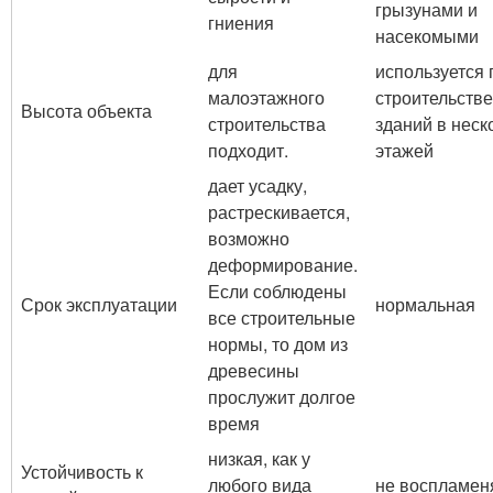
грызунами и
гниения
насекомыми
для
используется 
малоэтажного
строительстве
Высота объекта
строительства
зданий в неск
подходит.
этажей
дает усадку,
растрескивается,
возможно
деформирование.
Если соблюдены
Срок эксплуатации
нормальная
все строительные
нормы, то дом из
древесины
прослужит долгое
время
низкая, как у
Устойчивость к
любого вида
не воспламен