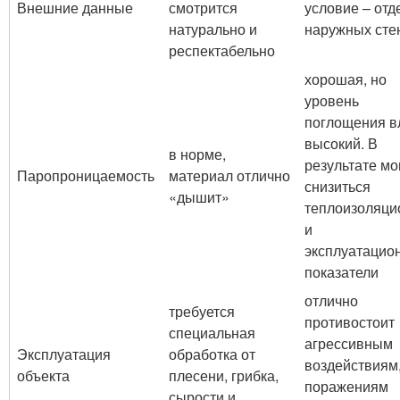
Внешние данные
смотрится
условие – отд
натурально и
наружных сте
респектабельно
хорошая, но
уровень
поглощения в
высокий. В
в норме,
результате мо
Паропроницаемость
материал отлично
снизиться
«дышит»
теплоизоляц
и
эксплуатацио
показатели
отлично
требуется
противостоит
специальная
агрессивным
Эксплуатация
обработка от
воздействиям
объекта
плесени, грибка,
поражениям
сырости и