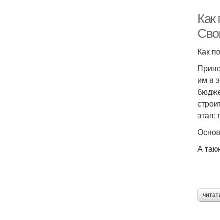
Как
Сво
Как п
Приве
им в 
бюдже
строи
этап:
Основ
А так
читат