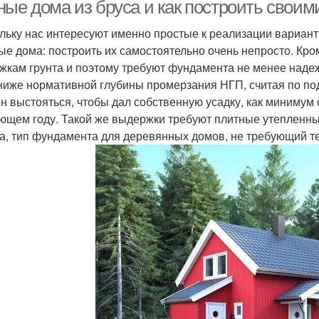
ые дома из бруса и как построить своими
льку нас интересуют именно простые к реализации вариант
ые дома: построить их самостоятельно очень непросто. Кро
Дом из газобетона
Дешёвый газоблок
жкам грунта и поэтому требуют фундамента не менее надеж
 ниже нормативной глубины промерзания НГП, считая по по
н выстояться, чтобы дал собственную усадку, как минимум с
ющем году. Такой же выдержки требуют плитные утепленные
а, тип фундамента для деревянных домов, не требующий те