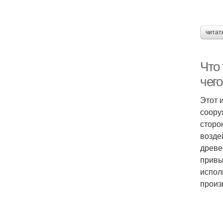
читат
Что
чего
Этот 
соору
сторо
возде
древе
привы
испол
произ