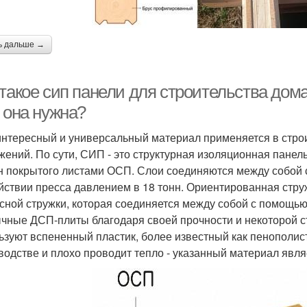
ь дальше →
 такое сип панели для строительства дом
 она нужна?
интересный и универсальный материал применяется в стро
жений. По сути, СИП - это структурная изоляционная панель
н покрытого листами ОСП. Слои соединяются между собой 
йствии пресса давлением в 18 тонн. Ориентированная струж
сной стружки, которая соединяется между собой с помощью
чные ДСП-плиты благодаря своей прочности и некоторой ст
ьзуют вспененный пластик, более известный как пенополисте
водстве и плохо проводит тепло - указанный материал явл