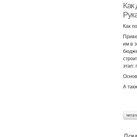
Как
Рук
Как п
Приве
им в 
бюдже
строи
этап:
Основ
А так
читат
Дом 