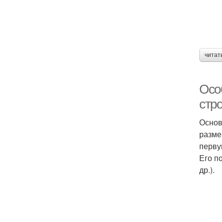
читат
Осо
стр
Основ
разме
перву
Его п
др.).