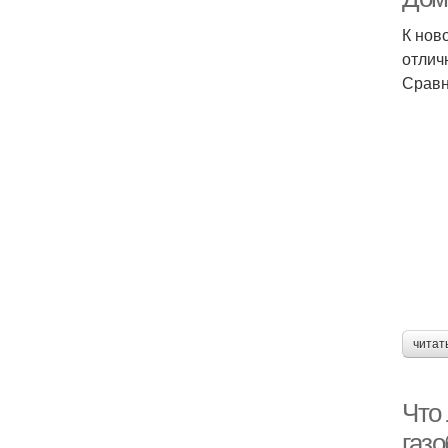
К нов
отлич
Сравн
читат
Что
газо