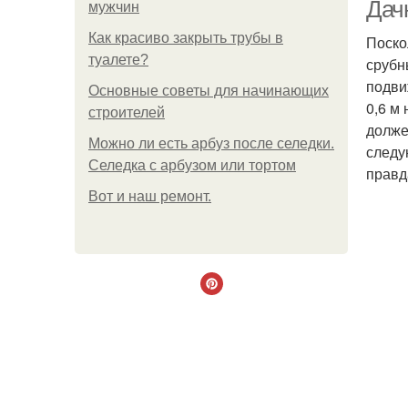
Дачн
мужчин
Как красиво закрыть трубы в
Поско
туалете?
срубн
подви
Основные советы для начинающих
0,6 м
строителей
долже
Можно ли есть арбуз после селедки.
следу
Селедка с арбузом или тортом
правд
Boт и наш ремoнт.