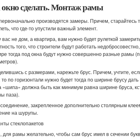
 окно сделать. Монтаж рамы
 первоначально производятся замеры. Причем, старайтесь 
леть, что где-то упустили важный элемент.
у вас не дом, а квартира, вам нужно будет рулеткой замерит
тность того, что строители будут работать недобросовестно,
ире тогда под окна будут нужно совершенно разные рамы (
метров).
елившись с размерами, нарежьте брус. Причем, учтите, есл
, то по горизонтали нужно будет тогда по ширине брусу дат
а «шипа» должна быть как минимум равна ширине бруса, кс
ы паза).
 соединение, закрепленное дополнительно столярным клеем
ение на шурупы.
нты стеклопакетов
, для рамы желательно, чтобы сам брус имел в сечении бук