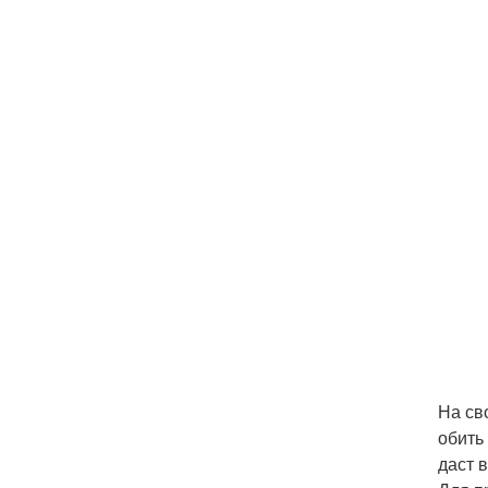
На св
обить
даст 