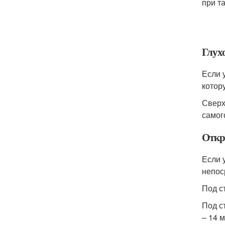
при т
Глух
Если 
котор
Сверх
самог
Откр
Если 
непос
Под с
Под с
– 14 