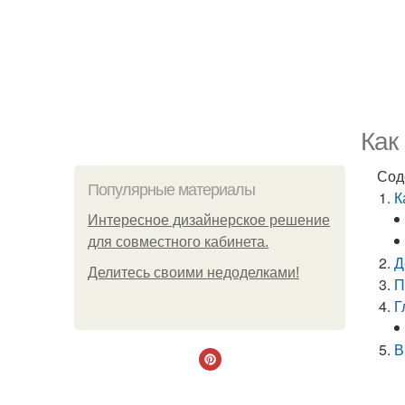
Как
Сод
Популярные материалы
К
Интересное дизайнерское решение
для совместного кабинета.
Д
Делитесь своими недоделками!
П
Г
В