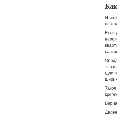
Как
Итак,
не жа
Если 
вероя
кварт
санти
Опред
«паз»
(длин
ширин
Такое
крепл
Вариа
Далее