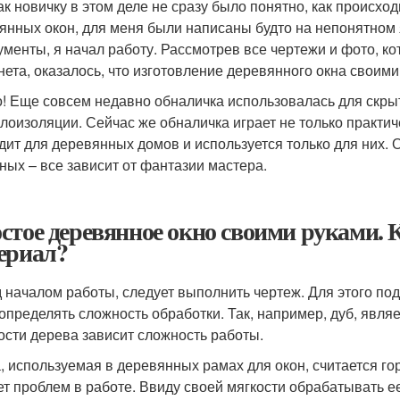
ак новичку в этом деле не сразу было понятно, как происхо
янных окон, для меня были написаны будто на непонятном 
ументы, я начал работу. Рассмотрев все чертежи и фото, к
нета, оказалось, что изготовление деревянного окна своими 
! Еще совсем недавно обналичка использовалась для скры
плоизоляции. Сейчас же обналичка играет не только практи
дит для деревянных домов и используется только для них.
ных – все зависит от фантазии мастера.
стое деревянное окно своими руками.
ериал?
 началом работы, следует выполнить чертеж. Для этого под
 определять сложность обработки. Так, например, дуб, яв
ости дерева зависит сложность работы.
, используемая в деревянных рамах для окон, считается го
ет проблем в работе. Ввиду своей мягкости обрабатывать ее