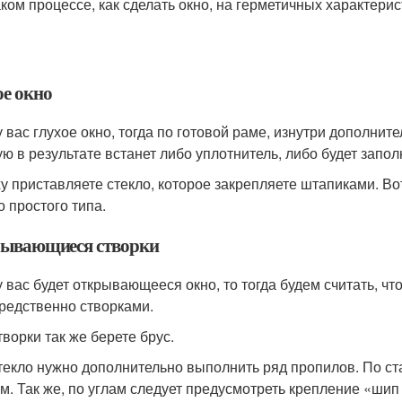
аком процессе, как сделать окно, на герметичных характерис
ое окно
у вас глухое окно, тогда по готовой раме, изнутри дополни
ую в результате встанет либо уплотнитель, либо будет запо
у приставляете стекло, которое закрепляете штапиками. Вот 
о простого типа.
ывающиеся створки
у вас будет открывающееся окно, то тогда будем считать, чт
редственно створками.
творки так же берете брус.
текло нужно дополнительно выполнить ряд пропилов. По ст
мм. Так же, по углам следует предусмотреть крепление «шип