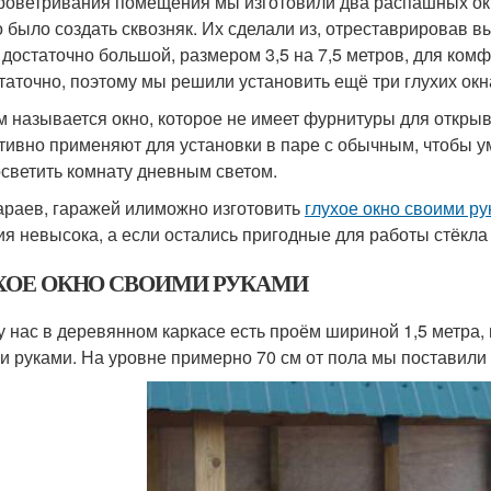
роветривания помещения мы изготовили два распашных окна
 было создать сквозняк. Их сделали из, отреставрировав в
 достаточно большой, размером 3,5 на 7,5 метров, для ком
таточно, поэтому мы решили установить ещё три глухих окн
м называется окно, которое не имеет фурнитуры для откры
ктивно применяют для установки в паре с обычным, чтобы 
осветить комнату дневным светом.
араев, гаражей илиможно изготовить
глухое окно своими р
ия невысока, а если остались пригодные для работы стёкла
ХОЕ ОКНО СВОИМИ РУКАМИ
 у нас в деревянном каркасе есть проём шириной 1,5 метра,
и руками. На уровне примерно 70 см от пола мы поставили 