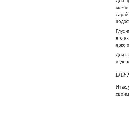
Для п
можно
сарай
недос
Глухи
его а
ярко 
Для с
издел
ГЛУ
Итак,
своим