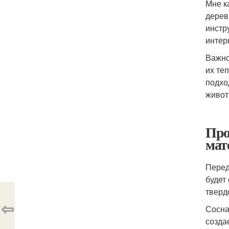
Мне к
дерев
инстр
интер
Важно
их те
подхо
живот
Про
мат
Перед
будет
тверд
⇦
Сосна
созда