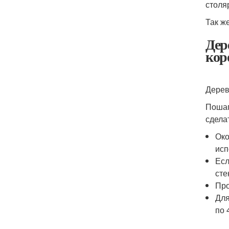
столя
Так ж
Дер
кор
Дерев
Пошаг
сдела
Око
исп
Есл
сте
Про
Для
по 