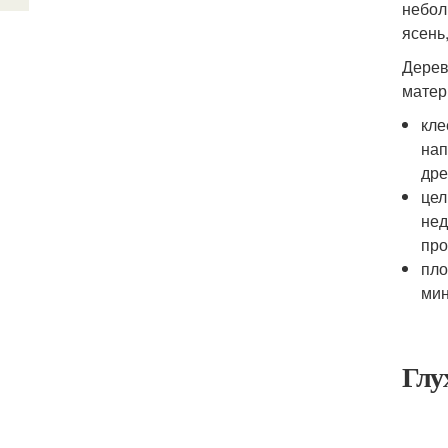
небол
ясень
Дерев
матер
кле
нап
дре
цел
нед
про
пло
мин
Глу