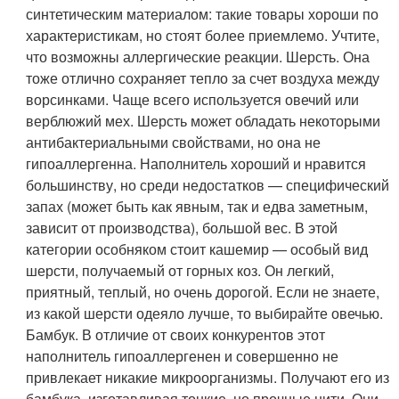
синтетическим материалом: такие товары хороши по
характеристикам, но стоят более приемлемо. Учтите,
что возможны аллергические реакции.
Шерсть
. Она
тоже отлично сохраняет тепло за счет воздуха между
ворсинками. Чаще всего используется овечий или
верблюжий мех. Шерсть может обладать некоторыми
антибактериальными свойствами, но она не
гипоаллергенна. Наполнитель хороший и нравится
большинству, но среди недостатков — специфический
запах (может быть как явным, так и едва заметным,
зависит от производства), большой вес. В этой
категории особняком стоит кашемир — особый вид
шерсти, получаемый от горных коз. Он легкий,
приятный, теплый, но очень дорогой. Если не знаете,
из какой шерсти одеяло лучше, то выбирайте овечью.
Бамбук
. В отличие от своих конкурентов этот
наполнитель гипоаллергенен и совершенно не
привлекает никакие микроорганизмы. Получают его из
бамбука, изготавливая тонкие, но прочные нити. Они