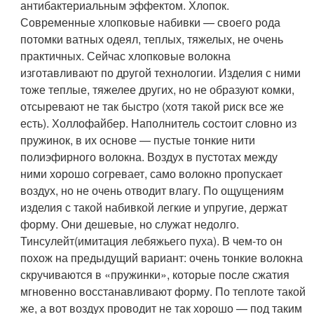
антибактериальным эффектом.
Хлопок
.
Современные хлопковые набивки — своего рода
потомки ватных одеял, теплых, тяжелых, не очень
практичных. Сейчас хлопковые волокна
изготавливают по другой технологии. Изделия с ними
тоже теплые, тяжелее других, но не образуют комки,
отсыревают не так быстро (хотя такой риск все же
есть).
Холлофайбер
. Наполнитель состоит словно из
пружинок, в их основе — пустые тонкие нити
полиэфирного волокна. Воздух в пустотах между
ними хорошо согревает, само волокно пропускает
воздух, но не очень отводит влагу. По ощущениям
изделия с такой набивкой легкие и упругие, держат
форму. Они дешевые, но служат недолго.
Тинсулейт
(имитация лебяжьего пуха). В чем-то он
похож на предыдущий вариант: очень тонкие волокна
скручиваются в «пружинки», которые после сжатия
мгновенно восстанавливают форму. По теплоте такой
же, а вот воздух проводит не так хорошо — под таким