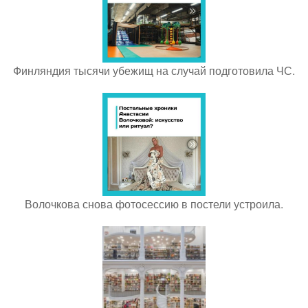
Финляндия тысячи убежищ на случай подготовила ЧС.
Волочкова снова фотосессию в постели устроила.