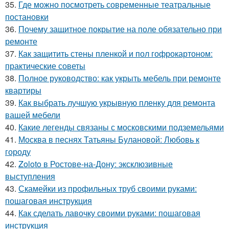
35.
Где можно посмотреть современные театральные
постановки
36.
Почему защитное покрытие на поле обязательно при
ремонте
37.
Как защитить стены пленкой и пол гофрокартоном:
практические советы
38.
Полное руководство: как укрыть мебель при ремонте
квартиры
39.
Как выбрать лучшую укрывную пленку для ремонта
вашей мебели
40.
Какие легенды связаны с московскими подземельями
41.
Москва в песнях Татьяны Булановой: Любовь к
городу
42.
Zoloto в Ростове-на-Дону: эксклюзивные
выступления
43.
Скамейки из профильных труб своими руками:
пошаговая инструкция
44.
Как сделать лавочку своими руками: пошаговая
инструкция