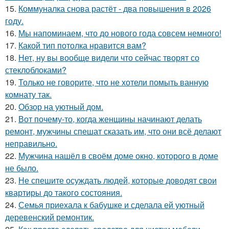
15.
Коммуналка снова растёт - два повышения в 2026
году.
16.
Мы напоминаем, что до нового года совсем немного!
17.
Какой тип потолка нравится вам?
18.
Нет, ну вы вообще видели что сейчас творят со
стеклоблоками?
19.
Только не говорите, что не хотели помыть ванную
комнату так.
20.
Обзор на уютный дом.
21.
Вот почему-то, когда женщины начинают делать
ремонт, мужчины спешат сказать им, что они всё делают
неправильно.
22.
Мужчина нашёл в своём доме окно, которого в доме
не было.
23.
Не спешите осуждать людей, которые доводят свои
квартиры до такого состояния.
24.
Семья приехала к бабушке и сделала ей уютный
деревенский ремонтик.