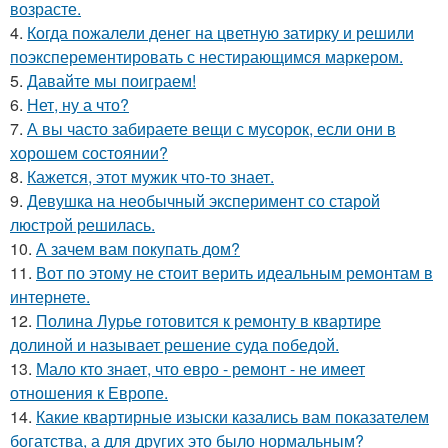
возрасте.
4.
Когда пожалели денег на цветную затирку и решили
поэксперементировать с нестирающимся маркером.
5.
Давайте мы поиграем!
6.
Нет, ну а что?
7.
А вы часто забираете вещи с мусорок, если они в
хорошем состоянии?
8.
Кажется, этот мужик что-то знает.
9.
Девушка на необычный эксперимент со старой
люстрой решилась.
10.
А зачем вам покупать дом?
11.
Вот по этому не стоит верить идеальным ремонтам в
интернете.
12.
Полина Лурье готовится к ремонту в квартире
долиной и называет решение суда победой.
13.
Мало кто знает, что евро - ремонт - не имеет
отношения к Европе.
14.
Какие квартирные изыски казались вам показателем
богатства, а для других это было нормальным?